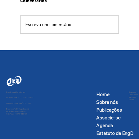
Comentários
Escreva um comentário
Brasil deve aproveitar aliança com
China para soberania digital em IA
E-mail:
engd@engd.org.br
Regras de
Home
Convivência
nas redes
Telefone: +55 11 91592-2809
sociais
Sobre nós
CNPJ: 47.205.991/0001-02
Publicações
Endereço: Av Dr Hugo Beolchi,
445 Conj 25 - Vila Guarani -
São Paulo - CEP: 04310-030
Associe-se
Agenda
Estatuto da EngD