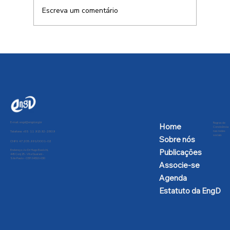
Escreva um comentário
SBPC solicita intercessão da
Presidência da República contra a
desnacionalização aeroespacial
E-mail:
engd@engd.org.br
Regras de
Home
Convivência
nas redes
Telefone: +55 11 91592-2809
sociais
Sobre nós
CNPJ: 47.205.991/0001-02
Publicações
Endereço: Av Dr Hugo Beolchi,
445 Conj 25 - Vila Guarani -
São Paulo - CEP: 04310-030
Associe-se
Agenda
Estatuto da EngD