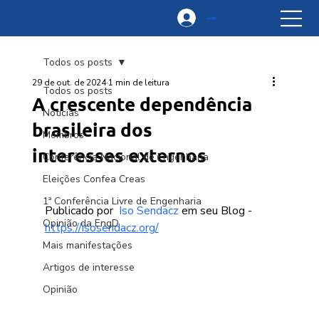
Login
Todos os posts
29 de out. de 2024
1 min de leitura
Todos os posts
A crescente dependência
Notícias
brasileira dos
Membros
interesses externos
Conferência Nacional de Engenharia
Eleições Confea Creas
1ª Conferência Livre de Engenharia
Publicado por  
Iso Sendacz
 em seu Blog - 
Opinião da EngD
https://isosendacz.org/
Mais manifestações
Artigos de interesse
Opinião