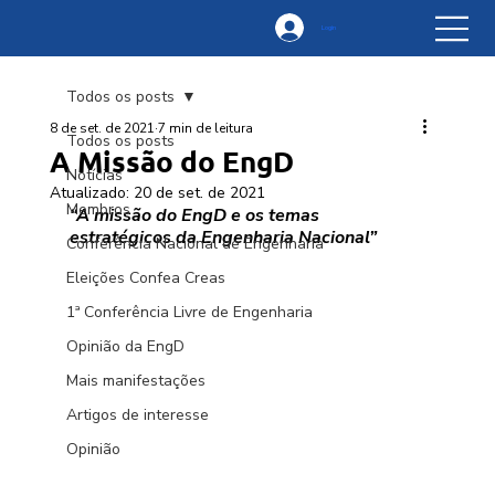
Login
Todos os posts
8 de set. de 2021
7 min de leitura
Todos os posts
A Missão do EngD
Notícias
Atualizado:
20 de set. de 2021
Membros
“A missão do EngD e os temas 
estratégicos da Engenharia Nacional”
Conferência Nacional de Engenharia
Eleições Confea Creas
1ª Conferência Livre de Engenharia
Opinião da EngD
Mais manifestações
Artigos de interesse
Opinião