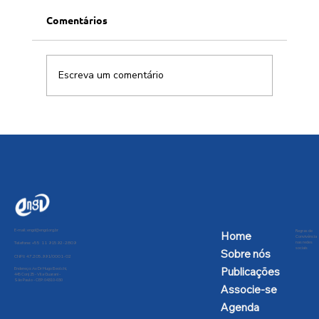
Comentários
Escreva um comentário
FATOS ADICIONAIS SOBRE O
DESABAMENTO DO VIADUTO
LOCALIZADO NA GALERIA DOS
ESTADOS DE BRASÍLIA, EM
06/FEVEREIRO/2018
E-mail:
engd@engd.org.br
Regras de
Home
Convivência
nas redes
Telefone: +55 11 91592-2809
sociais
Sobre nós
CNPJ: 47.205.991/0001-02
Publicações
Endereço: Av Dr Hugo Beolchi,
445 Conj 25 - Vila Guarani -
São Paulo - CEP: 04310-030
Associe-se
Agenda