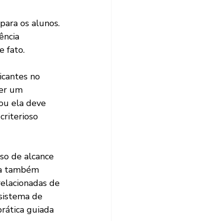
ara os alunos. 
ência 
 fato.
icantes no 
ser um 
ou ela deve 
riterioso 
so de alcance 
ia também 
relacionadas de 
sistema de 
rática guiada 