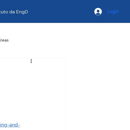
Login
tuto da EngD
Creas
resse
Opinião
ing-and-