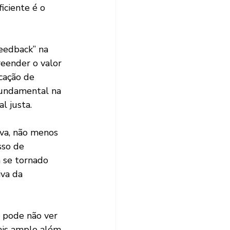
iciente é o 
eedback” na 
eender o valor 
cação de 
fundamental na 
l justa. 
iva, não menos 
sso de 
m se tornado 
va da 
 pode não ver 
ais amplo além 