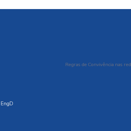
apenas edifícios
O D
sustentáveis?
VIA
GAL
BRAS
06/
Regras de Convivência nas red
a EngD