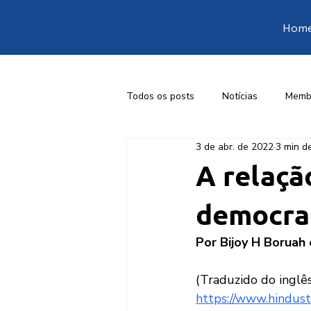
Hom
Todos os posts
Notícias
Memb
3 de abr. de 2022
3 min de
1ª Conferência Livre de Engenharia
A relaçã
democra
Por Bijoy H Boruah
(Traduzido do inglê
https://www.hindus