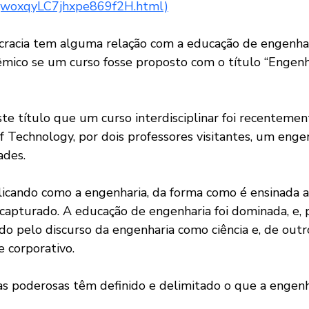
xjwoxqyLC7jhxpe869f2H.html)
cracia tem alguma relação com a educação de engenha
êmico se um curso fosse proposto com o título “Engenh
te título que um curso interdisciplinar foi recentemen
of Technology, por dois professores visitantes, um enge
ades.
icando como a engenharia, da forma como é ensinada a
capturado. A educação de engenharia foi dominada, e, p
o pelo discurso da engenharia como ciência e, de outro
e corporativo.
ias poderosas têm definido e delimitado o que a engenh