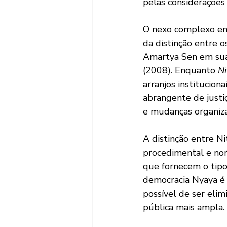
pelas considerações 
O nexo complexo ent
da distinção entre o
Amartya Sen em sua
(2008). Enquanto 
Ni
arranjos instituciona
abrangente de justiça
e mudanças organiza
A distinção entre N
procedimental e norm
que fornecem o tipo
democracia Nyaya é v
possível de ser eli
pública mais ampla. 