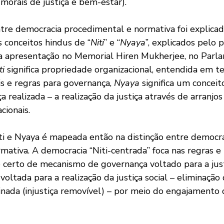
morais de justiça e bem-estar).
re democracia procedimental e normativa foi explica
s conceitos hindus de “
Niti
” e “
Nyaya
”, explicados pelo 
 apresentação no Memorial Hiren Mukherjee, no Parla
ti
 significa propriedade organizacional, entendida em t
is e regras para governança, 
Nyaya 
significa um conceit
 realizada – a realização da justiça através de arranjos 
cionais.
iti e Nyaya é mapeada então na distinção entre democra
ativa. A democracia “Niti-centrada” foca nas regras e i
 certo de mecanismo de governança voltado para a justi
oltada para a realização da justiça social – eliminação d
minada (injustiça removível) – por meio do engajamento