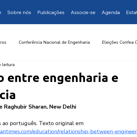
e
Sobre nós
Publicações
Associe-se
Agenda
Esta
ros
Conferência Nacional de Engenharia
Eleições Confea 
 leitura
Opinião da EngD
Mais manifestações
Artigos de inte
o entre engenharia e
cia
 e Raghubir Sharan, New Delhi 
s ao português. Texto original em 
tantimes.com/education/relationship-between-engineer