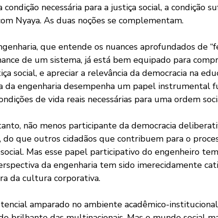
condição necessária para a justiça social, a condição suf
om Nyaya. As duas noções se complementam.
genharia, que entende os nuances aprofundados de “f
ance de um sistema, já está bem equipado para compr
iça social, e apreciar a relevância da democracia na edu
ica da engenharia desempenha um papel instrumental 
ndições de vida reais necessárias para uma ordem socia
tanto, não menos participante da democracia deliberat
a, do que outros cidadãos que contribuem para o proce
a social. Mas esse papel participativo do engenheiro te
perspectiva da engenharia tem sido imerecidamente cati
a da cultura corporativa. 
encial amparado no ambiente acadêmico-institucional
 brilhante das multinacionais. Mas o mundo social m