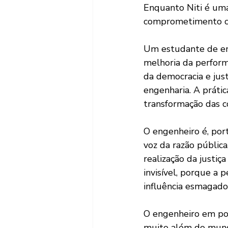
Enquanto Niti é uma 
comprometimento c
Um estudante de en
melhoria da perform
da democracia e just
engenharia. A prát
transformação das co
O engenheiro é, por
voz da razão públic
realização da justiç
invisível, porque a 
influência esmagador
O engenheiro em pot
muito além do mundo