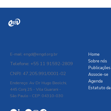
dependência digital
E-mail:
engd@engd.org.br
Home
Sobre nós
Telefone: +55 11 91592-2809
Publicações
CNPJ: 47.205.991/0001-02
Associe-se
Agenda
Endereço: Av Dr Hugo Beolchi,
Estatuto d
445 Conj 25 - Vila Guarani -
São Paulo - CEP: 04310-030