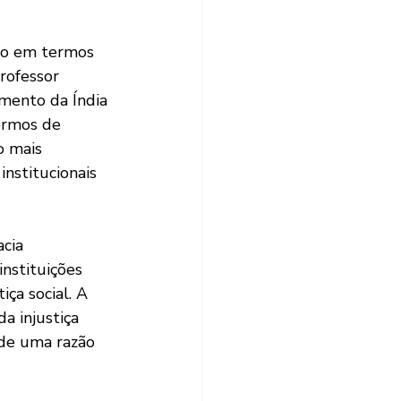
do em termos 
professor 
mento da Índia 
ermos de 
o mais 
institucionais 
cia 
nstituições 
ça social. A 
a injustiça 
 de uma razão 