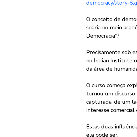
democracy/story-8
O conceito de demo
soaria no meio acad
Democracia”?
Precisamente sob es
no Indian Institute 
da área de humanid
O curso começa expl
tornou um discurso 
capturada, de um lad
interesse comercial 
Estas duas influênc
ela pode ser.