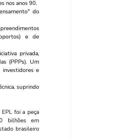
es nos anos 90.
mpreendimentos 
roportos) e de 
ativa privada, 
das (PPPs). Um 
investidores e 
cnica, suprindo 
0 bilhões em 
ado brasileiro 