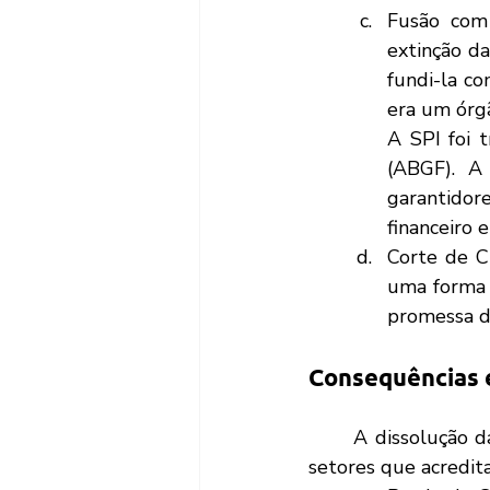
Fusão com 
extinção da
fundi-la co
era um órgã
A SPI foi 
(ABGF). A
garantidor
financeiro 
Corte de Cu
uma forma d
promessa d
Consequências e
	A dissolução da EPL foi bastante criticada por especialistas em infraestrutura e por 
setores que acredi