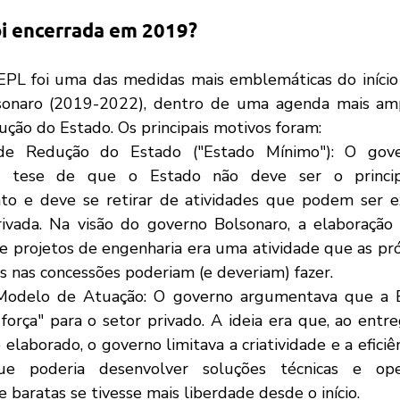
oi encerrada em 2019?
lsonaro (2019-2022), dentro de uma agenda mais amp
ução do Estado. Os principais motivos foram:
 de Redução do Estado ("Estado Mínimo"): O gove
a tese de que o Estado não deve ser o princip
to e deve se retirar de atividades que podem ser e
 privada. Na visão do governo Bolsonaro, a elaboração
 e projetos de engenharia era uma atividade que as pr
s nas concessões poderiam (e deveriam) fazer.
 Modelo de Atuação: O governo argumentava que a E
força" para o setor privado. A ideia era que, ao entr
elaborado, o governo limitava a criatividade e a eficiênc
que poderia desenvolver soluções técnicas e oper
e baratas se tivesse mais liberdade desde o início.