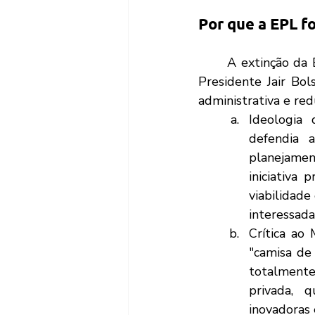
Por que a EPL f
	A extinção da EPL foi uma das medidas mais emblemáticas do início do governo do 
Presidente Jair Bo
administrativa e red
Ideologia
defendia 
planejamen
iniciativa
viabilidade
interessada
Crítica ao
"camisa de 
totalmente 
privada, 
inovadoras 