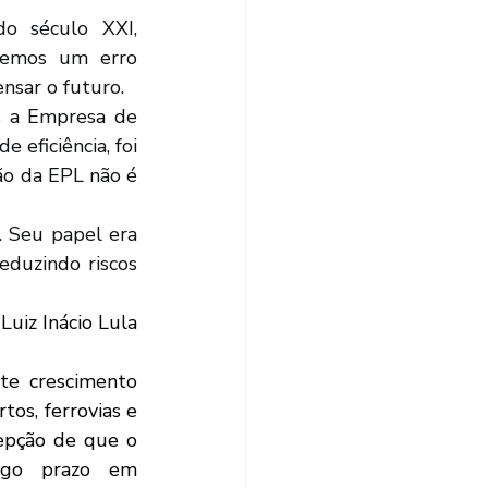
emos um erro 
nsar o futuro. 
eficiência, foi 
o da EPL não é 
duzindo riscos 
os, ferrovias e 
epção de que o 
ngo prazo em 