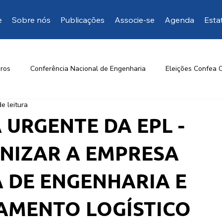
e
Sobre nós
Publicações
Associe-se
Agenda
Esta
ros
Conferência Nacional de Engenharia
Eleições Confea 
e leitura
Opinião da EngD
Mais manifestações
Artigos de inte
 URGENTE DA EPL -
NIZAR A EMPRESA
 DE ENGENHARIA E
AMENTO LOGÍSTICO