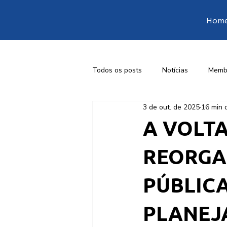
Hom
Todos os posts
Notícias
Memb
3 de out. de 2025
16 min d
1ª Conferência Livre de Engenharia
A VOLTA
REORGA
PÚBLICA
PLANEJ