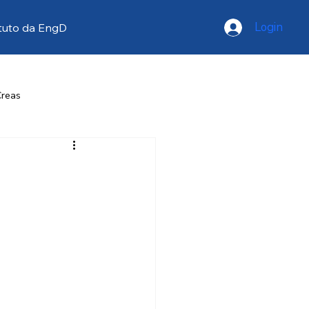
Login
tuto da EngD
Creas
resse
Opinião