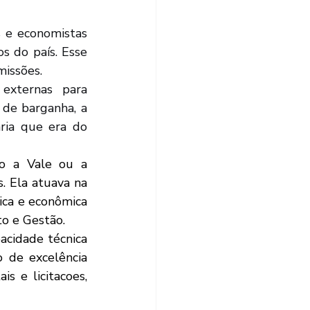
 do país. Esse 
missões. 
de barganha, a 
ia que era do 
 Ela atuava na 
ca e econômica 
to e Gestão.
 de excelência 
is e licitacoes, 