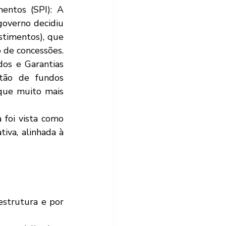
ntos (SPI): A 
governo decidiu 
timentos), que 
de concessões. 
os e Garantias 
tão de fundos 
que muito mais 
foi vista como 
va, alinhada à 