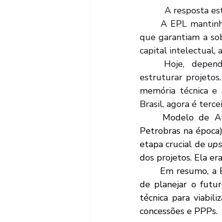
	  A resposta es
	A EPL mantinha um quadro de centenas de engenheiros, arquitetos e economistas 
que garantiam a sob
capital intelectual,
	Hoje, dependemos quase que integralmente de consultorias externas para 
estruturar projetos
memória técnica e 
Brasil, agora é tercei
	Modelo de Atuação: Diferente de uma estatal operacional (como a Vale ou a 
Petrobras na época)
etapa crucial de 
up
dos projetos. Ela e
	Em resumo, a EPL foi criada para devolver ao Estado brasileiro a capacidade técnica 
de planejar o futur
técnica para viabiliz
concessões e PPPs.