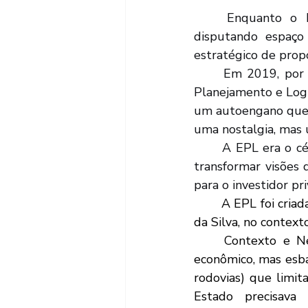
	Enquanto o Brasil navega nas águas instáveis e turbulentas do século XXI, 
disputando espaç
estratégico de prop
	Em 2019, por uma visão ideológica de Estado mínimo, extinguimos a Empresa de 
Planejamento e Logís
um autoengano que n
uma nostalgia, mas 
	A EPL era o cérebro técnico do Estado brasileiro para infraestrutura. Seu papel era 
transformar visões 
para o investidor pri
	A EPL foi criada em 2007, durante o segundo governo do Presidente Luiz Inácio Lula 
da Silva, no contex
	Contexto e Necessidade: O Brasil passava por um período de forte crescimento 
econômico, mas esbar
rodovias) que limi
Estado precisava