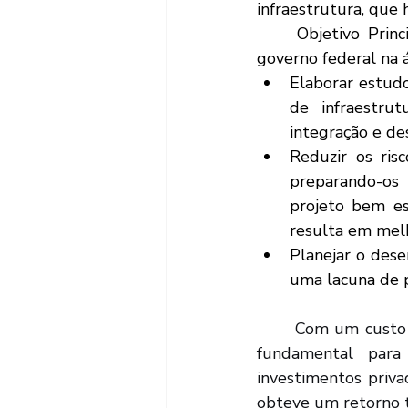
infraestrutura, que 
	Objetivo Principal: A EPL foi idealizada para ser a "empresa de pensamento" do 
governo federal na á
Elaborar estud
de infraestrut
integração e de
Reduzir os risc
preparando-os 
projeto bem es
resulta em melh
Planejar o dese
uma lacuna de 
	Com um custo de cerca de R$ 2 bilhões ao longo de uma década, a EPL foi a peça 
fundamental para
investimentos priva
obteve um retorno 