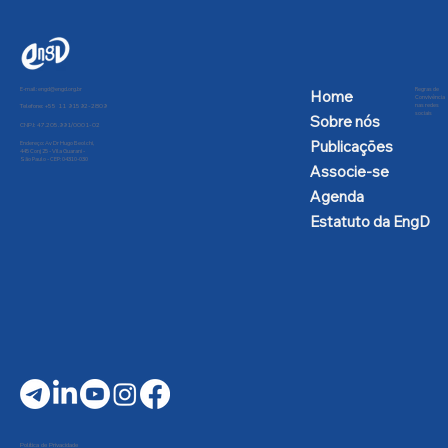
E-mail:
engd@engd.org.br
Regras de
Home
Convivência
nas redes
Telefone: +55 11 91592-2809
sociais
Sobre nós
CNPJ: 47.205.991/0001-02
Publicações
Endereço: Av Dr Hugo Beolchi,
445 Conj 25 - Vila Guarani -
São Paulo - CEP: 04310-030
Associe-se
Agenda
Estatuto da EngD
Política de Privacidade