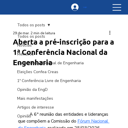
Login
Todos os posts
29 de mar.
2 min de leitura
Todos os posts
Aberta a pré-inscrição para a
Notícias
1ª Conferência Nacional da
Membros
Engenharia
Conferência Nacional de Engenharia
Eleições Confea Creas
1ª Conferência Livre de Engenharia
Opinião da EngD
Mais manifestações
Artigos de interesse
	A 6ª reunião das entidades e lideranças 
Opinião
que compõem a Comissão do 
Fórum Nacional 
da Engenharia
, realizada em 25/03/2026, 