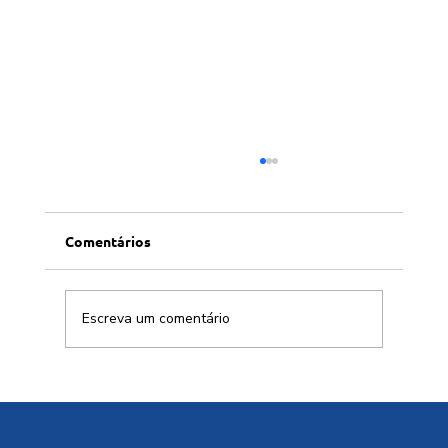
Comentários
Escreva um comentário
1ª Conferência Nacional da Engenharia
comemorada na reunião dos Líderes do
Sistema Confea/ Crea e Mútua