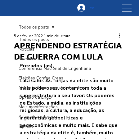
Login
Todos os posts
5 de fev. de 2022
1 min de leitura
Todos os posts
APRENDENDO ESTRATÉGIA
Notícias
DE GUERRA COM LULA
Membros
Prezados (as),
Conferência Nacional de Engenharia
Eleições Confea Creas
Lula sabe. As forças da elite são muito 
1ª Conferência Livre de Engenharia
mais poderosas, contam com toda a 
superestrutura a seu favor: Os poderes 
Opinião da EngD
de Estado, a mídia, as instituições 
Mais manifestações
religiosas, a cultura, a educação, as 
Artigos de interesse
ingerências geopolíticas e 
geoeconômicas e muito mais. E sabe que 
Opinião
a estratégia da elite é, também, muito 