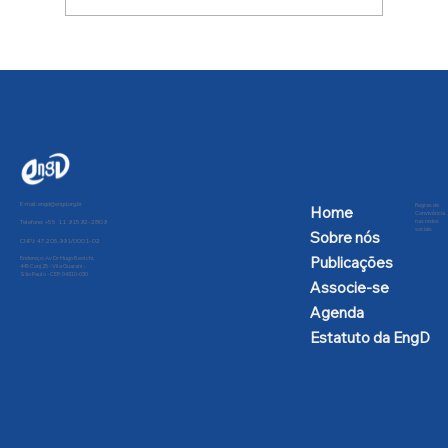
FATOS ADICIONAIS SOBRE O
DESABAMENTO DO VIADUTO
LOCALIZADO NA GALERIA DOS
ESTADOS DE BRASÍLIA, EM
06/FEVEREIRO/2018
E-mail:
engd@engd.org.br
Regras de
Home
Convivência
nas redes
Telefone: +55 11 91592-2809
sociais
Sobre nós
CNPJ: 47.205.991/0001-02
Publicações
Endereço: Av Dr Hugo Beolchi,
445 Conj 25 - Vila Guarani -
São Paulo - CEP: 04310-030
Associe-se
Agenda
Estatuto da EngD