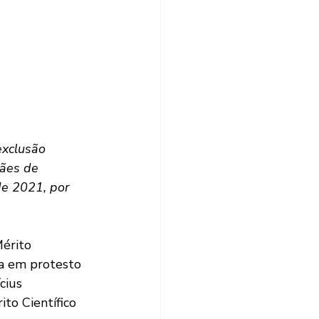
xclusão 
rães de 
de 2021, por 
érito 
ta em protesto 
cius 
to Científico 