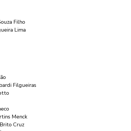
ouza Filho
ueira Lima
gão
ardi Filgueiras
etto
heco
rtins Menck
Brito Cruz