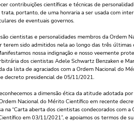
er contribuições científicas e técnicas de personalidade
 trata, portanto, de uma honraria a ser usada com inter
culares de eventuais governos. 
 são cientistas e personalidades membros da Ordem Na
or terem sido admitidos nela ao longo das três últimas
Manifestamos nossa indignação e nosso veemente prot
rbitrária dos cientistas Adele Schwartz Benzaken e Mar
a da lista de agraciados com a Ordem Nacional do Méri
e decreto presidencial de 05/11/2021.
reconhecemos a dimensão ética da atitude adotada por 
Ordem Nacional do Mérito Científico em recente decre
ssa na “Carta aberta dos cientistas condecorados com a
Científico em 03/11/2021”, e apoiamos os termos de su