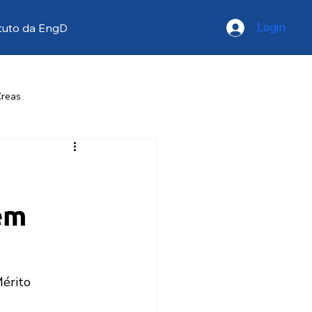
Login
tuto da EngD
Creas
resse
Opinião
em
érito 