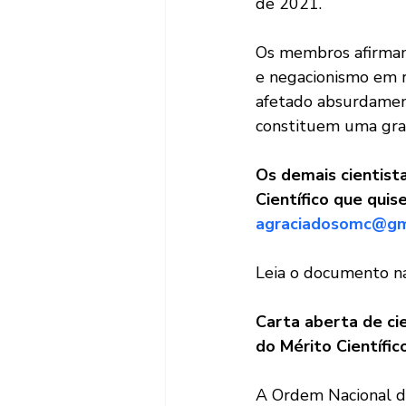
de 2021.
Os membros afirmam 
e negacionismo em r
afetado absurdament
constituem uma grav
Os demais cientist
Científico que quis
agraciadosomc@gm
Leia o documento na
Carta aberta de ci
do Mérito Científic
A Ordem Nacional do