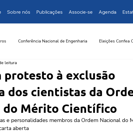
e
Sobre nós
Publicações
Associe-se
Agenda
Esta
ros
Conferência Nacional de Engenharia
Eleições Confea 
de leitura
Opinião da EngD
Mais manifestações
Artigos de inte
 protesto à exclusão
ia dos cientistas da Ord
 do Mérito Científico
tas e personalidades membros da Ordem Nacional do M
carta aberta