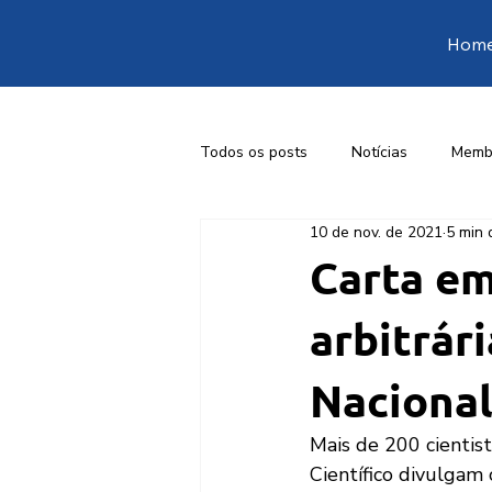
Hom
Todos os posts
Notícias
Memb
10 de nov. de 2021
5 min 
1ª Conferência Livre de Engenharia
Carta em
arbitrár
Nacional
Mais de 200 cientis
Científico divulgam 