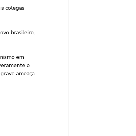
s colegas 
vo brasileiro, 
onismo em 
everamente o 
 grave ameaça 