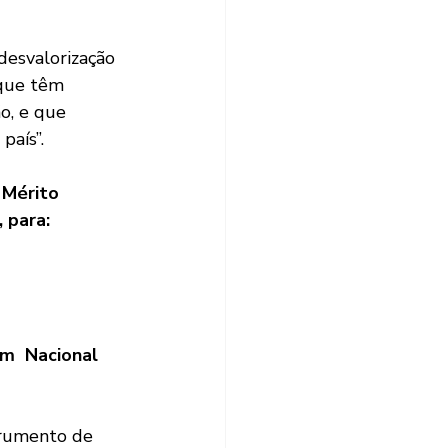
esvalorização 
 que têm 
o, e que 
país”.
Mérito 
 para: 
m  Nacional 
trumento de 