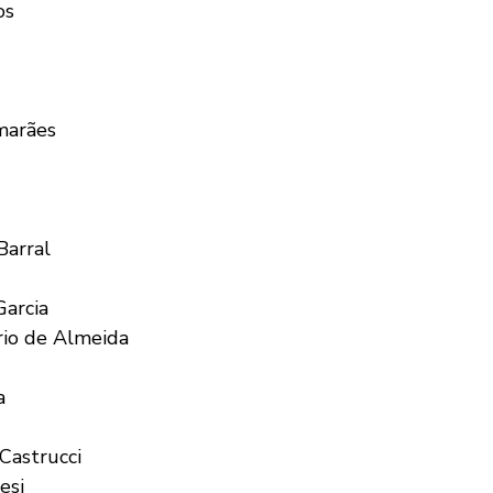
os
marães
Barral
Garcia
rio de Almeida
a
Castrucci
esi