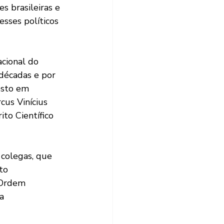
s brasileiras e 
esses políticos 
cional do 
 décadas e por 
esto em 
cus Vinícius 
to Científico 
colegas, que 
to 
 Ordem 
a 