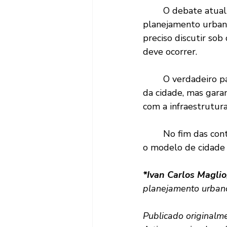
	O debate atual sobre o zoneamento de São Paulo revela um desafio central do 
planejamento urbano
preciso discutir sob 
deve ocorrer.
	O verdadeiro papel do planejamento urbano não é apenas permitir a transformação 
da cidade, mas gara
com a infraestrutura
	No fim das contas, o que está em discussão não é apenas o mapa do zoneamento. É 
o modelo de cidade 
*Ivan Carlos Maglio
planejamento urbano
Publicado originalme