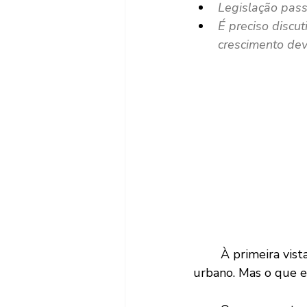
Legislação pass
É preciso discut
crescimento dev
	À primeira vista, pode parecer apenas uma atualização técnica do planejamento 
urbano. Mas o que e