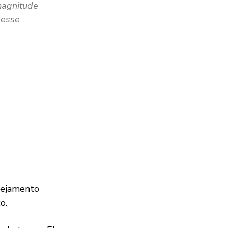
magnitude
 esse 
o.