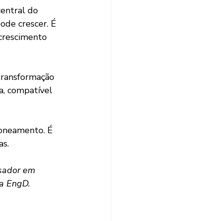
de crescer. É 
 crescimento 
a, compatível 
as.
isador em 
da EngD.