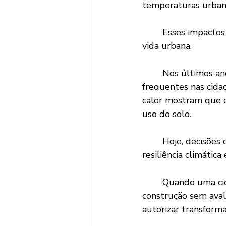
temperaturas urbana
	Esses impactos não são apenas ambientais. Eles afetam diretamente a qualidade de 
vida urbana.
	Nos últimos anos, eventos climáticos extremos tornaram-se cada vez mais 
frequentes nas cidad
calor mostram que 
uso do solo.
	Hoje, decisões de zoneamento também são decisões sobre infraestrutura urbana, 
resiliência climátic
	Quando uma cidade amplia significativamente sua capacidade normativa de 
construção sem avalia
autorizar transfor