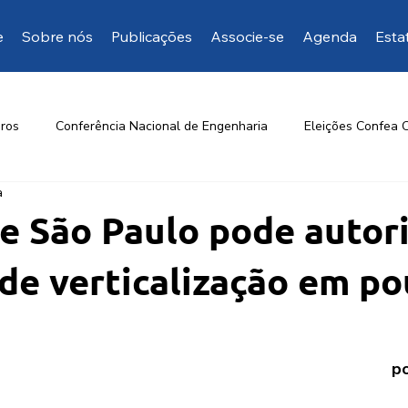
e
Sobre nós
Publicações
Associe-se
Agenda
Esta
ros
Conferência Nacional de Engenharia
Eleições Confea 
a
Opinião da EngD
Mais manifestações
Artigos de inte
e São Paulo pode autor
de verticalização em p
po