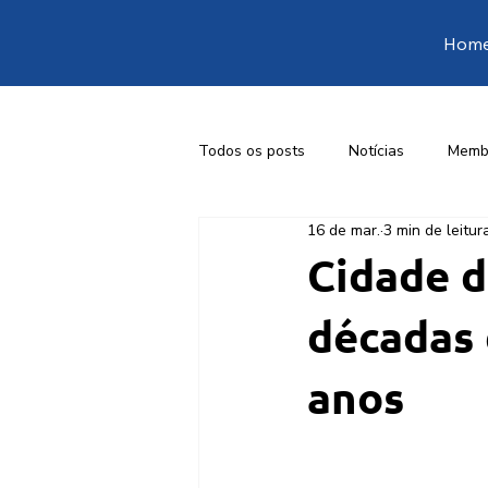
Hom
Todos os posts
Notícias
Memb
16 de mar.
3 min de leitur
1ª Conferência Livre de Engenharia
Cidade d
décadas 
anos