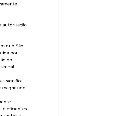
vamente 
uída por 
são do 
tencial.
de magnitude.
e eficientes. 
e conter a 