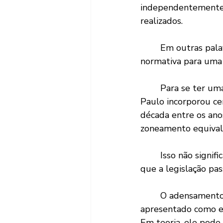
independentemente 
realizados.
	Em outras palavras, o novo zoneamento não é apenas um mapa. É uma autorização 
normativa para uma 
	Para se ter uma ideia da magnitude dessa mudança, estimativas indicam que São 
Paulo incorporou ce
década entre os ano
zoneamento equivale
	Isso não significa que toda essa construção ocorrerá imediatamente. Mas significa 
que a legislação pa
	O adensamento urbano orientado ao transporte público é frequentemente 
apresentado como es
Em teoria, ele pode 