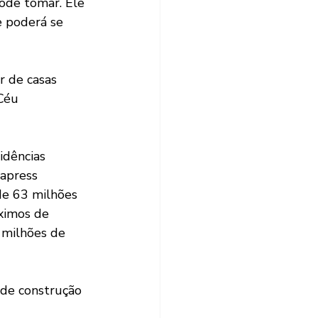
e poderá se 
Céu 
hapress
de 63 milhões 
ximos de 
 milhões de 