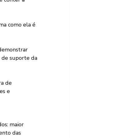
 de suporte da 
es e 
os: maior 
ento das 