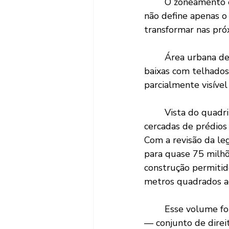
	O zoneamento é uma das decisões mais estruturais que uma cidade pode tomar. Ele 
não define apenas o
transformar nas pró
	Área urbana densa com prédios residenciais e comerciais altos ao redor de casas 
baixas com telhados
parcialmente visível
	Vista do quadrilátero Vila do Sol, em Pinheiros (zona oeste de SP): residências 
cercadas de prédios
Com a revisão da leg
para quase 75 milhõ
construção permitid
metros quadrados ad
	Esse volume forma o que urbanistas chamam de estoque regulatório de construção 
— conjunto de direit