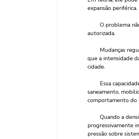
expansão periférica.
	O problema não é a verticalização em si. O problema é a escala e a forma como ela é 
autorizada.
	Mudanças regulatórias dessa magnitude exigem estudos capazes de demonstrar 
que a intensidade d
cidade.
	Essa capacidade envolve fatores como drenagem urbana, infraestrutura de 
saneamento, mobilida
comportamento do m
	Quando a densidade construtiva aumenta e o solo urbano se torna 
progressivamente im
pressão sobre sistem