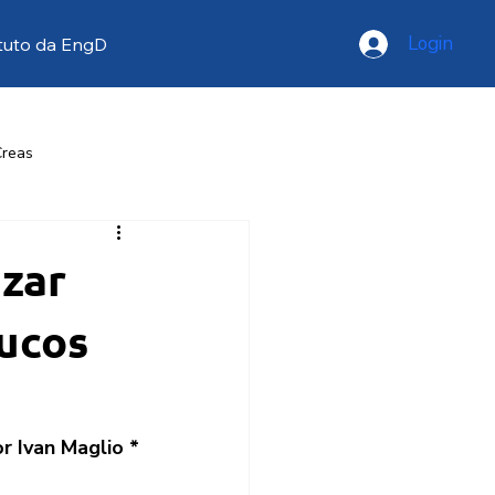
Login
tuto da EngD
Creas
resse
Opinião
izar
oucos
r Ivan Maglio *