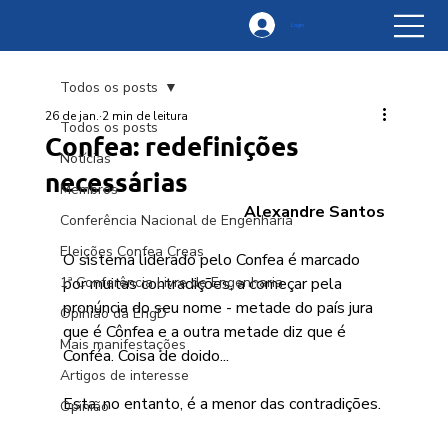
Login
Todos os posts
26 de jan.
2 min de leitura
Todos os posts
Confea: redefinições
Notícias
necessárias
Membros
Alexandre Santos
Conferência Nacional de Engenharia
Eleições Confea Creas
O sistema liderado pelo Confea é marcado 
1ª Conferência Livre de Engenharia
por muitas contradições, a começar pela 
pronúncia do seu nome - metade do país jura 
Opinião da EngD
que é Cônfea e a outra metade diz que é 
Mais manifestações
Conféa. Coisa de doido...
Artigos de interesse
Esta, no entanto, é a menor das contradições.
Opinião