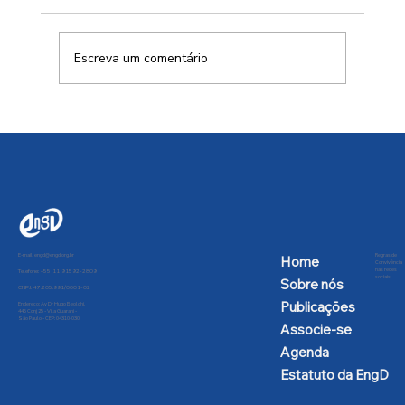
Escreva um comentário
Cidades resilientes ou apenas edifícios
sustentáveis?
E-mail:
engd@engd.org.br
Regras de
Home
Convivência
nas redes
Telefone: +55 11 91592-2809
sociais
Sobre nós
CNPJ: 47.205.991/0001-02
Publicações
Endereço: Av Dr Hugo Beolchi,
445 Conj 25 - Vila Guarani -
São Paulo - CEP: 04310-030
Associe-se
Agenda
Estatuto da EngD