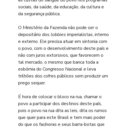
às custas do sangue do povo nos programas 
sociais, da saúde, da educação, da cultura e 
da segurança pública.
O Ministério da Fazenda não pode ser o 
depositário dos 
lobbies 
imperialistas, interno 
e externo. Ele precisa atuar em sintonia com 
o povo, com o desenvolvimento deste país e 
não com juros extorsivos, que favorecem o 
tal mercado, o mesmo que banca toda a 
esbórnia do Congresso Nacional e leva 
trilhões dos cofres públicos sem produzir um 
prego sequer.
É hora de colocar o bloco na rua, chamar o 
povo a participar dos destinos deste país, 
pois o povo na rua dita as leis, dita os rumos 
que quer para este Brasil e tem mais poder 
do que os facínoras e seus barra-botas que 