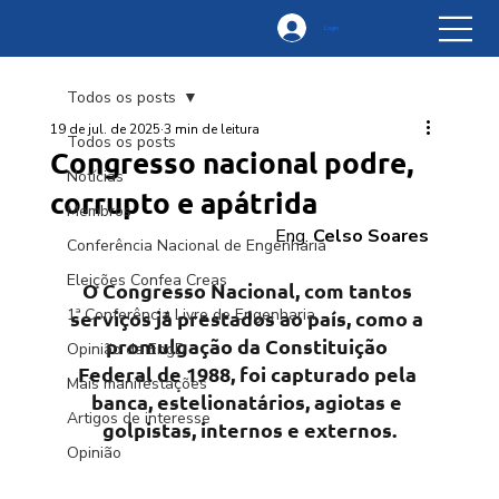
Login
Todos os posts
19 de jul. de 2025
3 min de leitura
Todos os posts
Congresso nacional podre,
Notícias
corrupto e apátrida
Membros
Eng. 
Celso Soares
Conferência Nacional de Engenharia
Eleições Confea Creas
O Congresso Nacional, com tantos 
1ª Conferência Livre de Engenharia
serviços já prestados ao país, como a 
promulgação da Constituição 
Opinião da EngD
Federal de 1988, foi capturado pela 
Mais manifestações
banca, estelionatários, agiotas e 
Artigos de interesse
golpistas, internos e externos.
Opinião