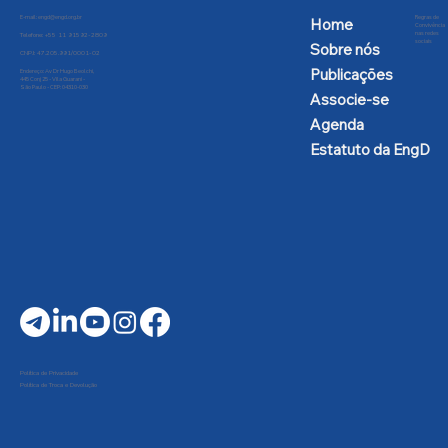
E-mail:
engd@engd.org.br
Regras de
Home
Convivência
nas redes
Telefone: +55 11 91592-2809
sociais
Sobre nós
CNPJ: 47.205.991/0001-02
Publicações
Endereço: Av Dr Hugo Beolchi,
445 Conj 25 - Vila Guarani -
São Paulo - CEP: 04310-030
Associe-se
Agenda
Estatuto da EngD
Política de Privacidade
Política de Troca e Devolução