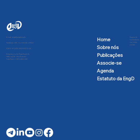
Presidência da República contra a
desnacionalização aeroespacial
E-mail:
engd@engd.org.br
Regras de
Home
Convivência
nas redes
Telefone: +55 11 91592-2809
sociais
Sobre nós
CNPJ: 47.205.991/0001-02
Publicações
Endereço: Av Dr Hugo Beolchi,
445 Conj 25 - Vila Guarani -
São Paulo - CEP: 04310-030
Associe-se
Agenda
Estatuto da EngD