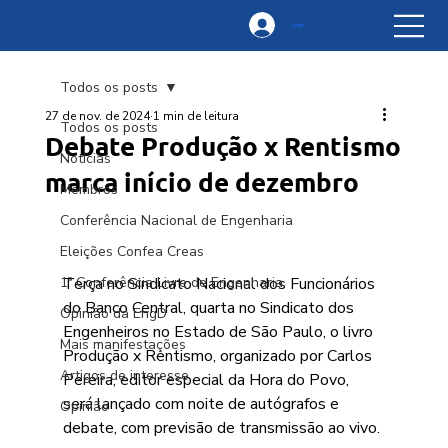
Login
Todos os posts
27 de nov. de 2024
1 min de leitura
Todos os posts
Debate Produção x Rentismo
Notícias
marca início de dezembro
Membros
Conferência Nacional de Engenharia
Eleições Confea Creas
1ª Conferência Livre de Engenharia
Terça no Sindicato Nacional dos Funcionários 
do Banco Central, quarta no Sindicato dos 
Opinião da EngD
Engenheiros no Estado de São Paulo, o livro 
Mais manifestações
Produção x Rentismo, organizado por Carlos 
Artigos de interesse
Pereira, editor especial da Hora do Povo, 
será lançado com noite de autógrafos e 
Opinião
debate, com previsão de transmissão ao vivo.