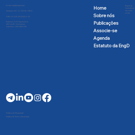
E-mail:
engd@engd.org.br
Regras de
Home
Convivência
nas redes
Telefone: +55 11 91592-2809
sociais
Sobre nós
CNPJ: 47.205.991/0001-02
Publicações
Endereço: Av Dr Hugo Beolchi,
445 Conj 25 - Vila Guarani -
São Paulo - CEP: 04310-030
Associe-se
Agenda
Estatuto da EngD
Política de Privacidade
Política de Troca e Devolução