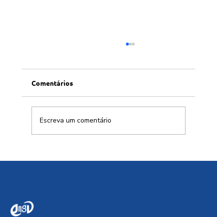
Comentários
Escreva um comentário
SBPC solicita intercessão da
Presidência da República contra a
desnacionalização aeroespacial