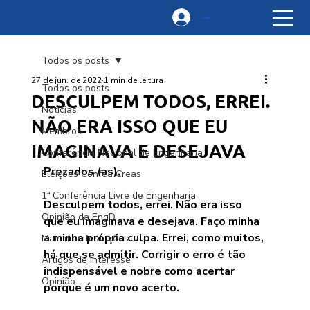
Login
Todos os posts
27 de jun. de 2022
1 min de leitura
Todos os posts
DESCULPEM TODOS, ERREI.
Notícias
NÃO ERA ISSO QUE EU
Membros
IMAGINAVA E DESEJAVA
Conferência Nacional de Engenharia
Prezados (as),
Eleições Confea Creas
1ª Conferência Livre de Engenharia
Desculpem todos, errei. Não era isso 
Opinião da EngD
que eu imaginava e desejava. Faço minha 
a minha própria culpa. Errei, como muitos, 
Mais manifestações
há que se admitir. Corrigir o erro é tão 
Artigos de interesse
indispensável e nobre como acertar 
Opinião
porque é um novo acerto.