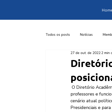
Hom
Todos os posts
Notícias
Memb
27 de out. de 2022
2 min 
1ª Conferência Livre de Engenharia
Diretóri
posicion
 O Diretório Acadêmico da Escola Politécnica da Universidade de São Paulo, com apoio de 
professores e funcio
cenário atual políti
Presidenciais e par