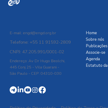
E-mail:
engd@engd.org.br
Home
Sobre nós
Telefone: +55 11 91592-2809
Publicações
CNPJ: 47.205.991/0001-02
Associe-se
Agenda
Endereço: Av Dr Hugo Beolchi,
Estatuto d
445 Conj 25 - Vila Guarani -
São Paulo - CEP: 04310-030
Política de Privacidade
Política de Troca e De