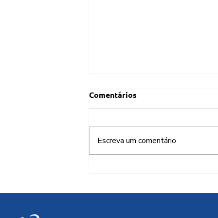
Comentários
Escreva um comentário
Brasil deve aproveitar
aliança com China para
soberania digital em IA