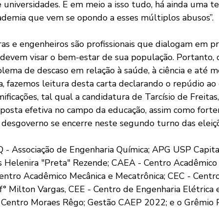
e universidades. E em meio a isso tudo, há ainda uma te
ademia que vem se opondo a esses múltiplos abusos”.
iras e engenheiros são profissionais que dialogam em pr
s devem visar o bem-estar de sua população. Portanto,
lema de descaso em relação à saúde, à ciência e até 
a, fazemos leitura desta carta declarando o repúdio ao
ificações, tal qual a candidatura de Tarcísio de Freitas
posta efetiva no campo da educação, assim como fort
desgoverno se encerre neste segundo turno das eleiç
Q - Associação de Engenharia Química; APG USP Capital
 Helenira "Preta" Rezende; CAEA - Centro Acadêmico 
entro Acadêmico Mecânica e Mecatrônica; CEC - Centro
f° Milton Vargas, CEE - Centro de Engenharia Elétrica 
Centro Moraes Rêgo; Gestão CAEP 2022; e o Grêmio Po