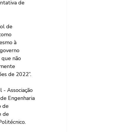
ntativa de 
ol de 
 como 
mesmo à 
 governo 
, que não 
emente 
ões de 2022”.
 - Associação 
de Engenharia 
 de 
e de 
litécnico.