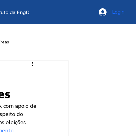
Login
tuto da EngD
Creas
resse
Opinião
es
speito do 
as eleições 
mento.