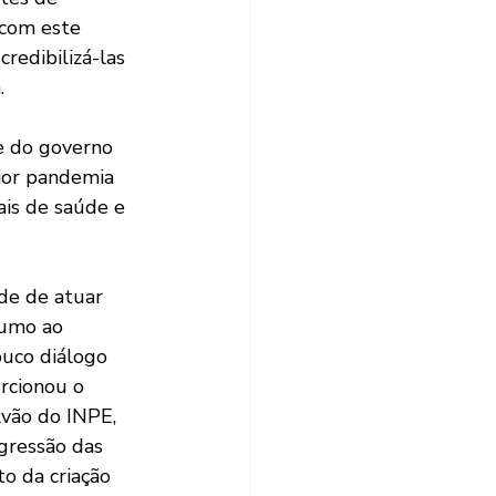
 com este 
redibilizá-las 
.
e do governo 
ior pandemia 
ais de saúde e 
ade de atuar 
rumo ao 
uco diálogo 
rcionou o 
vão do INPE, 
gressão das 
o da criação 