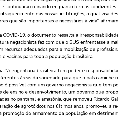
 e continuarão reinando enquanto formos condizentes
enfraquecimento das nossas instituições, o qual visa desc
ores que são importantes e necessários à vida”, afirmam
 COVID-19, o documento ressalta a irresponsabilidad
tura negacionista fez com que o SUS enfrentasse a ma
m recursos adequados para a mobilização de profission
 e vacinas para toda a população brasileira.
rma: “A engenharia brasileira tem poder e responsabilid
ferentes áreas da sociedade para que o país caminhe 
so é possível com um governo negacionista que tem po
es de ensino e desenvolvimento, um governo que propo
das no pantanal e amazônia, que removeu Ricardo Gal
ração de agrotóxicos nos últimos anos, promoveu a re
, a promoção do armamento da população em detriment