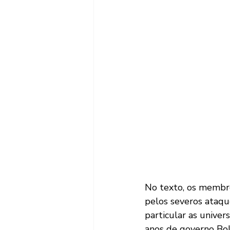
No texto, os membr
pelos severos ataque
particular as unive
anos de governo Bols