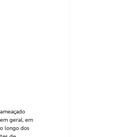
 ameaçado 
 em geral, em 
ao longo dos 
tes de 