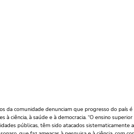
os da comunidade denunciam que progresso do país é
s à ciência, à saúde e à democracia. “O ensino superior
rsidades públicas, têm sido atacados sistematicamente 
onaro, que faz ameaças à pesquisa e à ciência, com cor