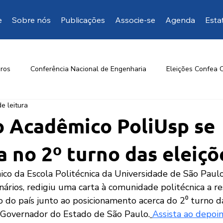
e
Sobre nós
Publicações
Associe-se
Agenda
Esta
ros
Conferência Nacional de Engenharia
Eleições Confea 
de leitura
Opinião da EngD
Mais manifestações
Artigos de inte
o Acadêmico PoliUsp se
a no 2º turno das eleiçõ
nários, redigiu uma carta à comunidade politécnica a re
co do país junto ao posicionamento acerca do 2⁰ turno d
a Governador do Estado de São Paulo.
Assista ao depoi