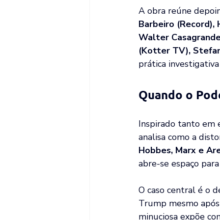
A obra reúne depoi
Barbeiro (Record), 
Walter Casagrande J
(Kotter TV), Stefa
prática investigativ
Quando o Pode
Inspirado tanto em e
analisa como a disto
Hobbes, Marx e Ar
abre-se espaço para 
O caso central é o d
Trump mesmo após o
minuciosa expõe com