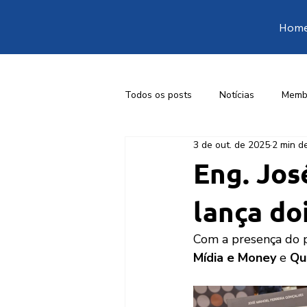
Hom
Todos os posts
Notícias
Memb
3 de out. de 2025
2 min de
1ª Conferência Livre de Engenharia
Eng. Jos
lança do
Com a presença do p
Mídia e Money
 e 
Qu