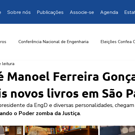
e
Sobre nós
Publicações
Associe-se
Agenda
Esta
ros
Conferência Nacional de Engenharia
Eleições Confea 
 leitura
Opinião da EngD
Mais manifestações
Artigos de inte
é Manoel Ferreira Gonç
is novos livros em São 
residente da EngD e diversas personalidades, chegam 
ando o Poder zomba da Justiça
.