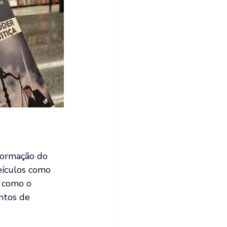
formação do 
eículos como 
 como o 
ntos de 