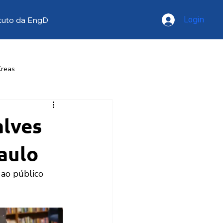
Login
tuto da EngD
Creas
resse
Opinião
alves
Paulo
ao público 