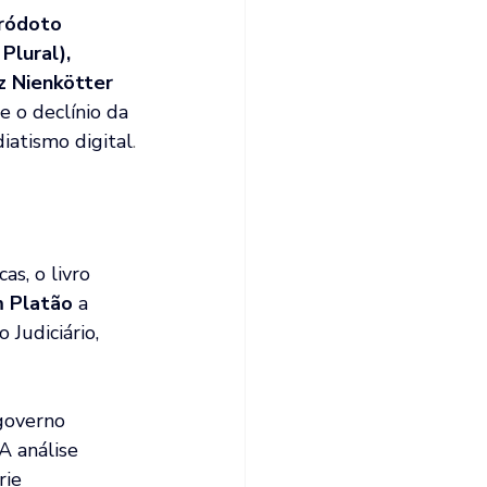
ródoto 
Plural), 
z Nienkötter 
 o declínio da 
diatismo digital
.
s, o livro 
 Platão
 a 
Judiciário, 
governo 
 análise 
ie 