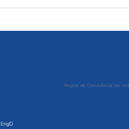
Cidades resilientes ou
FAT
apenas edifícios
O D
sustentáveis?
VIA
GAL
BRAS
06/
Regras de Convivência nas red
a EngD