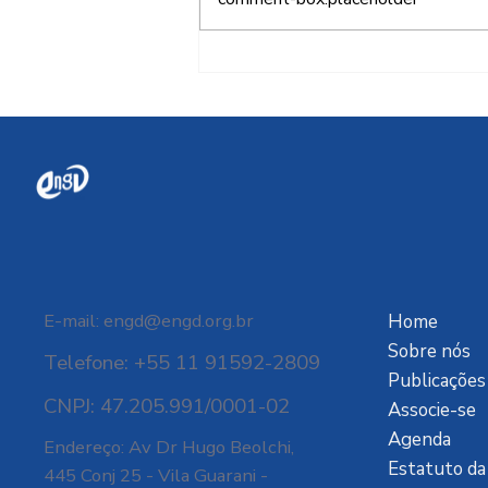
O alto custo da
dependência digital
E-mail:
engd@engd.org.br
Home
Sobre nós
Telefone: +55 11 91592-2809
Publicações
CNPJ: 47.205.991/0001-02
Associe-se
Agenda
Endereço: Av Dr Hugo Beolchi,
Estatuto d
445 Conj 25 - Vila Guarani -