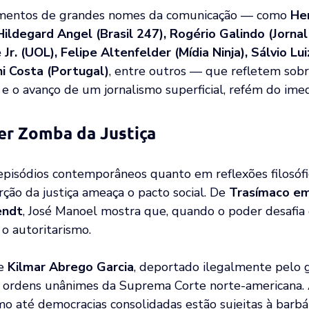
mentos de grandes nomes da comunicação — como 
He
Hildegard Angel (Brasil 247), Rogério Galindo (Jornal 
r. (UOL), Felipe Altenfelder (Mídia Ninja), Sálvio Lui
ni Costa (Portugal)
, entre outros — que refletem sobre
a e o avanço de um jornalismo superficial, refém do ime
r Zomba da Justiça
pisódios contemporâneos quanto em reflexões filosófica
rção da justiça ameaça o pacto social. De 
Trasímaco em
endt
, José Manoel mostra que, quando o poder desafia o 
o autoritarismo.
e 
Kilmar Abrego Garcia
, deportado ilegalmente pelo 
rdens unânimes da Suprema Corte norte-americana. A
o até democracias consolidadas estão sujeitas à barbár