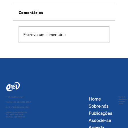
Comentários
Escreva um comentário
Conversa afiada com Allen Habert
E-mail:
engd@engd.org.br
Regras de
Home
Convivência
nas redes
Telefone: +55 11 91592-2809
sociais
Sobre nós
CNPJ: 47.205.991/0001-02
Publicações
Endereço: Av Dr Hugo Beolchi,
445 Conj 25 - Vila Guarani -
São Paulo - CEP: 04310-030
Associe-se
Agenda