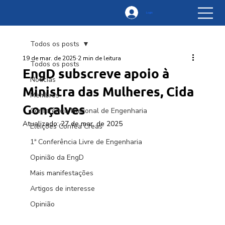
Login
Todos os posts
19 de mar. de 2025
2 min de leitura
Todos os posts
EngD subscreve apoio à
Notícias
Ministra das Mulheres, Cida
Membros
Gonçalves
Conferência Nacional de Engenharia
Atualizado:
27 de mar. de 2025
Eleições Confea Creas
1ª Conferência Livre de Engenharia
Opinião da EngD
Mais manifestações
Artigos de interesse
Opinião