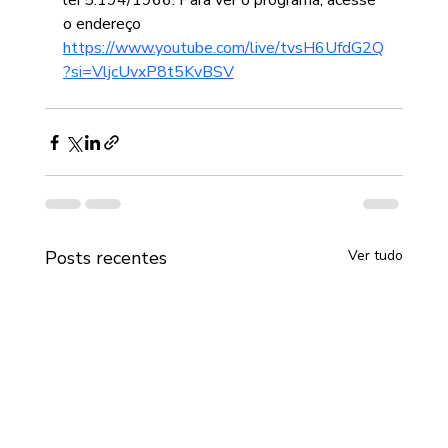
lei 5.194/1966. Para ver o programa, acesse 
o endereço 
https://www.youtube.com/live/tvsH6UfdG2Q
?si=VljcUvxP8t5KvBSV
Posts recentes
Ver tudo