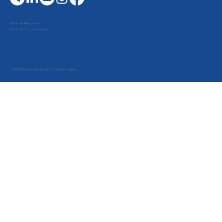
Política de Privacidade
Política de Troca e Devolução
©2026 Desenvolvido por Be On Soluções Digitais