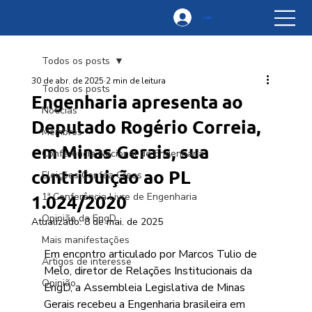
Login
Todos os posts
30 de abr. de 2025
2 min de leitura
Todos os posts
Engenharia apresenta ao
Notícias
Deputado Rogério Correia,
Membros
em Minas Gerais, sua
Conferência Nacional de Engenharia
contribuição ao PL
Eleições Confea Creas
1.024/2020
1ª Conferência Livre de Engenharia
Opinião da EngD
Atualizado:
8 de mai. de 2025
Mais manifestações
Em encontro articulado por Marcos Tulio de 
Artigos de interesse
Melo, diretor de Relações Institucionais da 
Opinião
EngD, a Assembleia Legislativa de Minas 
Gerais recebeu a Engenharia brasileira em 