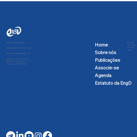
Presidência da República contra a
desnacionalização aeroespacial
E-mail:
engd@engd.org.br
Regras de
Home
Convivência
nas redes
Telefone: +55 11 91592-2809
sociais
Sobre nós
CNPJ: 47.205.991/0001-02
Publicações
Endereço: Av Dr Hugo Beolchi,
445 Conj 25 - Vila Guarani -
São Paulo - CEP: 04310-030
Associe-se
Agenda
Estatuto da EngD