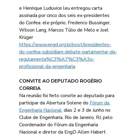
e Henrique Luduvice leu entregou carta 
assinada por 
cinco dos seis ex-presidentes 
do Confea: ele próprio, 
Frederico Bussinger, 
Wilson Lang, Marcos Túlio de Melo e Joel 
Krüger
https://www.engd.org.br/post/presidentes-
do-confea-subsidiam-debate-parlamentar-da-
regulamenta%C3%A7%C3%A3o-
profissional-da-engenharia
CONVITE AO DEPUTADO ROGÉRIO 
CORREIA
Na reunião foi feito convite ao deputado para 
participar da Abertura Solene do 
Fórum da 
Engenharia Nacional
, dias 2 e 3 de Junho no 
Clube de Engenharia, Rio de Janeiro, RJ, pelo 
Coordenador do Fórum da Engenharia 
Nacional e diretor da EngD Allen Habert.