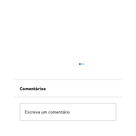
Comentários
Escreva um comentário
SBPC solicita intercessão da