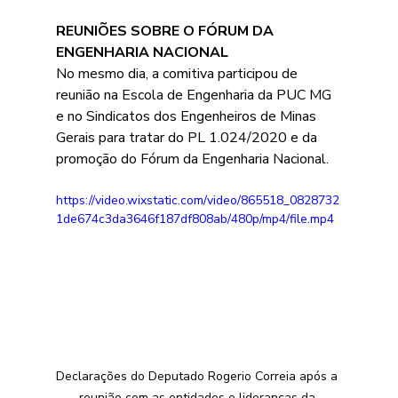
REUNIÕES SOBRE O FÓRUM DA 
ENGENHARIA NACIONAL
No mesmo dia, a comitiva participou de 
reunião na Escola de Engenharia da PUC MG 
e no Sindicatos dos Engenheiros de Minas 
Gerais para tratar do PL 1.024/2020 e da 
promoção do Fórum da Engenharia Nacional.
https://video.wixstatic.com/video/865518_0828732
1de674c3da3646f187df808ab/480p/mp4/file.mp4
Declarações do Deputado Rogerio Correia após a 
reunião com as entidades e lideranças da 