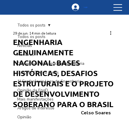
Login
Todos os posts
29 de jun.
14 min de leitura
Todos os posts
ENGENHARIA
Notícias
GENUINAMENTE
Membros
NACIONAL: BASES
Conferência Nacional de Engenharia
HISTÓRICAS, DESAFIOS
Eleições Confea Creas
ESTRUTURAIS E O PROJETO
1ª Conferência Livre de Engenharia
Opinião da EngD
DE DESENVOLVIMENTO
Mais manifestações
SOBERANO PARA O BRASIL
Artigos de interesse
Celso Soares
Opinião