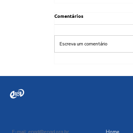
Comentários
Escreva um comentário
Brasil deve aproveitar
aliança com China para
soberania digital em IA
E-mail:
engd@engd.org.br
Home