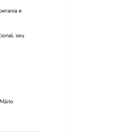
berania e 
ional, seu 
Mário 