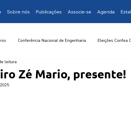
e
Sobre nós
Publicações
Associe-se
Agenda
Esta
ros
Conferência Nacional de Engenharia
Eleições Confea 
de leitura
Opinião da EngD
Mais manifestações
Artigos de inte
ro Zé Mario, presente!
 2025