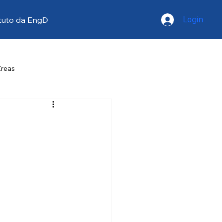
Login
tuto da EngD
Creas
resse
Opinião