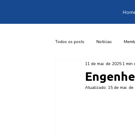
Hom
Todos os posts
Notícias
Memb
11 de mai. de 2025
1 min 
1ª Conferência Livre de Engenharia
Engenhei
Atualizado:
15 de mai. de