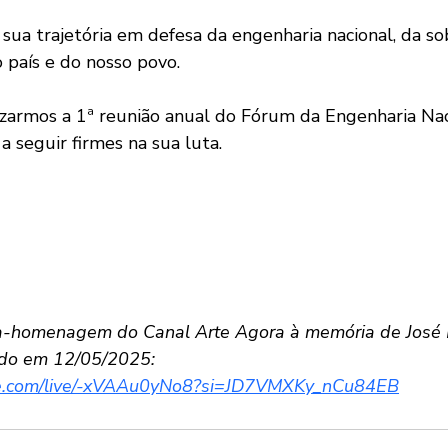
sua trajetória em defesa da engenharia nacional, da so
 país e do nosso povo.
izarmos a 1ª reunião anual do Fórum da Engenharia Nac
a seguir firmes na sua luta.
a-homenagem do Canal Arte Agora à memória de José 
tido em 12/05/2025:
be.com/live/-xVAAu0yNo8?si=JD7VMXKy_nCu84EB