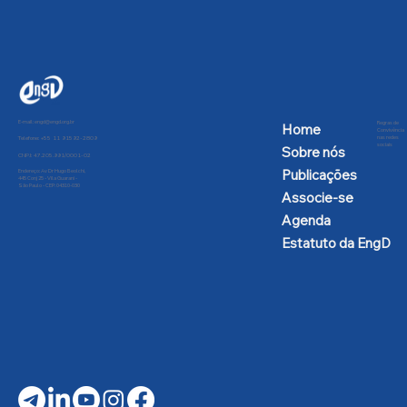
sustentáveis?
E-mail:
engd@engd.org.br
Regras de
Home
Convivência
nas redes
Telefone: +55 11 91592-2809
sociais
Sobre nós
CNPJ: 47.205.991/0001-02
Publicações
Endereço: Av Dr Hugo Beolchi,
445 Conj 25 - Vila Guarani -
São Paulo - CEP: 04310-030
Associe-se
Agenda
Estatuto da EngD