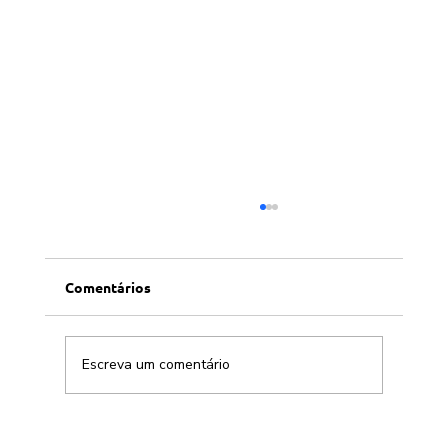
Comentários
Escreva um comentário
Cidades resilientes ou apenas edifícios