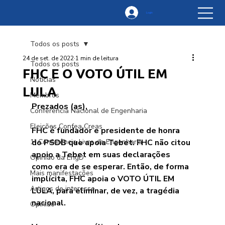
Login
Todos os posts
24 de set. de 2022
1 min de leitura
Todos os posts
FHC E O VOTO ÚTIL EM
Notícias
LULA
Membros
Prezados (as),
Conferência Nacional de Engenharia
Eleições Confea Creas
FHC é fundador e presidente de honra 
1ª Conferência Livre de Engenharia
do PSDB que apoia Tebet. FHC não citou 
apoio a Tebet em suas declarações 
Opinião da EngD
como era de se esperar. Então, de forma 
Mais manifestações
implícita, FHC apoia o VOTO ÚTIL EM 
Artigos de interesse
LULA, para eliminar, de vez, a tragédia 
nacional.
Opinião