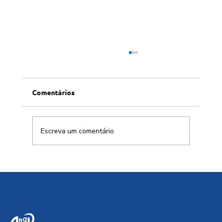
Comentários
Escreva um comentário
Cidades resilientes ou apenas edifícios
sustentáveis?