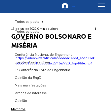
Login
Todos os posts
13 de jun. de 2022
0 min de leitura
Todos os posts
GOVERNO BOLSONARO E
Notícias
MISÉRIA
Membros
Conferência Nacional de Engenharia
https://video.wixstatic.com/video/a16bbf_e5cc21e8
Eleições Confea Creas
60664d13b51d800c5bc2745a/720p/mp4/file.mp4
1ª Conferência Livre de Engenharia
Opinião da EngD
Mais manifestações
Artigos de interesse
Opinião
Membros