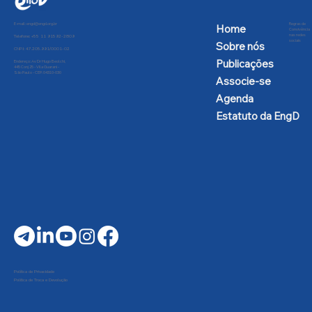
E-mail:
engd@engd.org.br
Regras de
Home
Convivência
nas redes
Telefone: +55 11 91592-2809
sociais
Sobre nós
CNPJ: 47.205.991/0001-02
Publicações
Endereço: Av Dr Hugo Beolchi,
445 Conj 25 - Vila Guarani -
São Paulo - CEP: 04310-030
Associe-se
Agenda
Estatuto da EngD
Política de Privacidade
Política de Troca e Devolução