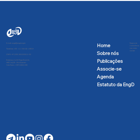
E-mail:
engd@engd.org.br
Regras de
Home
Convivência
nas redes
Telefone: +55 11 91592-2809
sociais
Sobre nós
CNPJ: 47.205.991/0001-02
Publicações
Endereço: Av Dr Hugo Beolchi,
445 Conj 25 - Vila Guarani -
São Paulo - CEP: 04310-030
Associe-se
Agenda
Estatuto da EngD