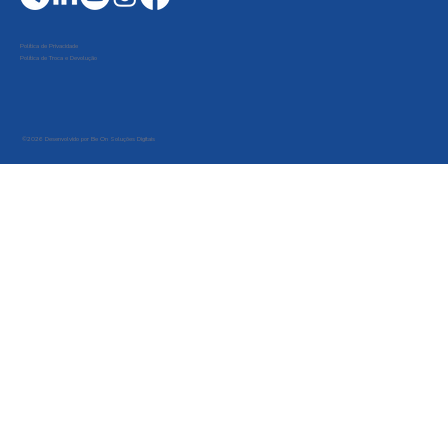
Política de Privacidade
Política de Troca e Devolução
©2026 Desenvolvido por Be On Soluções Digitais