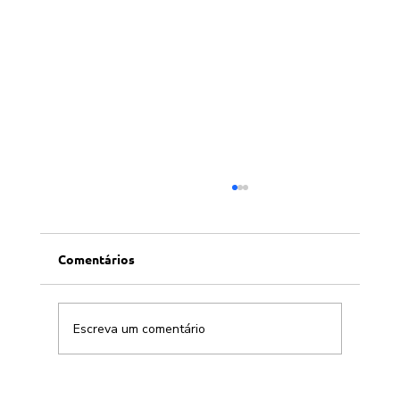
Comentários
Escreva um comentário
Conversa afiada com Allen Habert