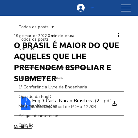
Login
Todos os posts
19 de mar. de 2022
0 min de leitura
Todos os posts
O BRASIL É MAIOR DO QUE
Notícias
AQUELES QUE LHE
Membros
PRETENDEM ESPOLIAR E
Conferência Nacional de Engenharia
SUBMETER
Eleições Confea Creas
1ª Conferência Livre de Engenharia
Opinião da EngD
EngD-Carta Nacao Brasileira (2022.03.19)
.pdf
Mais manifestações
Fazer download de PDF • 122KB
Artigos de interesse
Opinião
Membros