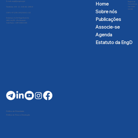
E-mail:
engd@engd.org.br
Regras de
Home
Convivência
nas redes
Telefone: +55 11 91592-2809
sociais
Sobre nós
CNPJ: 47.205.991/0001-02
Publicações
Endereço: Av Dr Hugo Beolchi,
445 Conj 25 - Vila Guarani -
São Paulo - CEP: 04310-030
Associe-se
Agenda
Estatuto da EngD
Política de Privacidade
Política de Troca e Devolução