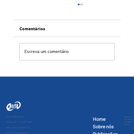
Comentários
Escreva um comentário
SBPC solicita intercessão da
Presidência da República contra a
desnacionalização aeroespacial
E-mail:
engd@engd.org.br
Regras de
Home
Convivência
nas redes
Telefone: +55 11 91592-2809
sociais
Sobre nós
CNPJ: 47.205.991/0001-02
Endereço: Av Dr Hugo Beolchi,