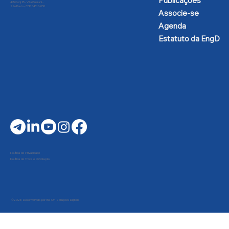
Publicações
445 Conj 25 - Vila Guarani -
São Paulo - CEP: 04310-030
Associe-se
Agenda
Estatuto da EngD
Política de Privacidade
Política de Troca e Devolução
©2026 Desenvolvido por Be On Soluções Digitais