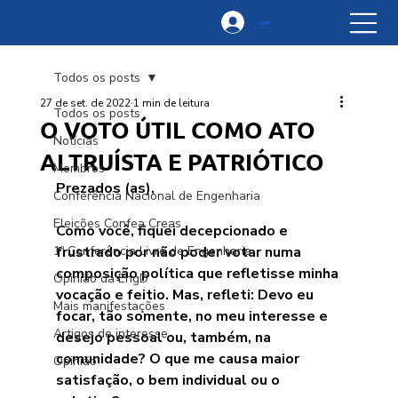
Login
Todos os posts
27 de set. de 2022
1 min de leitura
Todos os posts
O VOTO ÚTIL COMO ATO
Notícias
ALTRUÍSTA E PATRIÓTICO
Membros
Prezados (as),
Conferência Nacional de Engenharia
Eleições Confea Creas
Como você, fiquei decepcionado e 
1ª Conferência Livre de Engenharia
frustrado por não poder votar numa 
composição política que refletisse minha 
Opinião da EngD
vocação e feitio. Mas, refleti: Devo eu 
Mais manifestações
focar, tão somente, no meu interesse e 
Artigos de interesse
desejo pessoal ou, também, na 
comunidade? O que me causa maior 
Opinião
satisfação, o bem individual ou o 