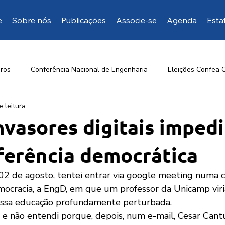
e
Sobre nós
Publicações
Associe-se
Agenda
Esta
ros
Conferência Nacional de Engenharia
Eleições Confea 
e leitura
Opinião da EngD
Mais manifestações
Artigos de inte
vasores digitais imped
erência democrática
 02 de agosto, tentei entrar via google meeting numa c
ocracia, a EngD, em que um professor da Unicamp viri
ossa educação profundamente perturbada.
 e não entendi porque, depois, num e-mail, Cesar Can