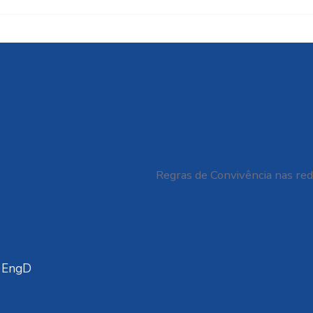
Brasil deve aproveitar
Cida
aliança com China para
apen
soberania digital em IA
sust
Regras de Convivência nas red
a EngD