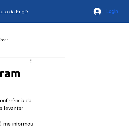
Login
tuto da EngD
Creas
resse
Opinião
iram
onferência da 
a levantar 
tú me informou 