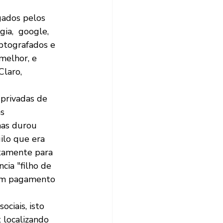
ados pelos 
ia,  google, 
ptografados e 
elhor, e 
Claro, 
privadas de 
s 
mas durou 
ilo que era 
tamente para 
cia "filho de 
.em pagamento 
ciais, isto 
t localizando 