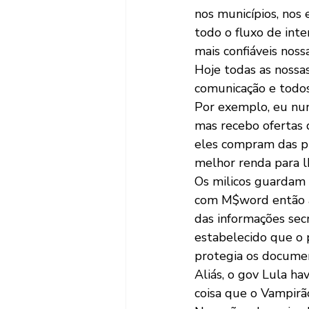
nos municípios, nos 
todo o fluxo de inter
mais confiáveis noss
Hoje todas as nossa
comunicação e todo
Por exemplo, eu nun
mas recebo ofertas d
eles compram das pr
melhor renda para l
Os milicos guardam 
com M$word então a 
das informações sec
estabelecido que o 
protegia os documen
Aliás, o gov Lula hav
coisa que o Vampirã