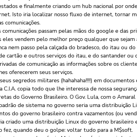
estados e finalmente criando um hub nacional por onde 
net. Isto iria localizar nosso fluxo de internet, tornar m
as comunicações.
s comunicações passam pelas mãos do google e das pri
s eles vendem pelo melhor preço qualquer que sejam a
ca nem passo pela calçada do bradesco, do itau ou do 
e cartão e outros serviços do itau, e do santander ou 
ivadas de comunicação as informações sobre os client
hes oferecerem seus serviços.
seus segredos militares (hahahaha!!!!) em documentos
C.I.A. copia todo que lhe interessa de nossa segurança
retas do Governo Brasileiro. O Gov. Lula, com o Amaral
padrão de sistema no governo seria uma distribuição L
tos do governo brasileiro contra vazamentos (ou venda
ia criado uma distribuição Linux do governo brasileiro e
o fez, quando deu o golpe: voltar tudo para a M$soft.