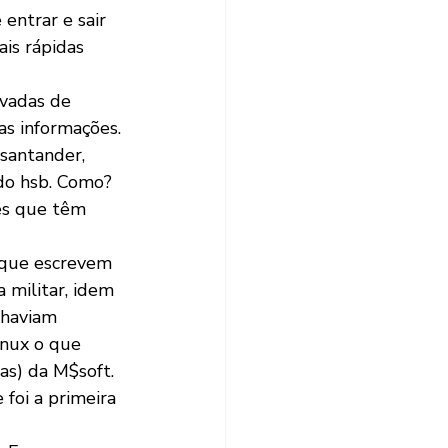
entrar e sair 
ais rápidas 
vadas de 
s informações.
santander, 
do hsb. Como?  
es que têm 
 que escrevem 
 militar, idem 
 haviam 
inux o que 
s) da M$soft. 
 foi a primeira 