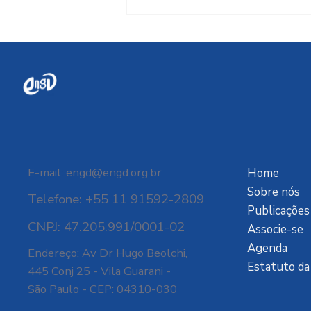
Desmonte ambiental é
vendido sob a falácia da
'eficiência'
E-mail:
engd@engd.org.br
Home
Sobre nós
Telefone: +55 11 91592-2809
Publicações
CNPJ: 47.205.991/0001-02
Associe-se
Agenda
Endereço: Av Dr Hugo Beolchi,
Estatuto d
445 Conj 25 - Vila Guarani -
São Paulo - CEP: 04310-030