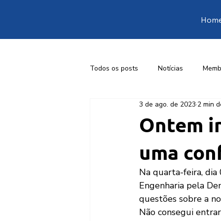
Hom
Todos os posts
Notícias
Memb
3 de ago. de 2023
2 min d
1ª Conferência Livre de Engenharia
Ontem in
uma conf
Na quarta-feira, dia
Engenharia pela Dem
questões sobre a n
Não consegui entrar