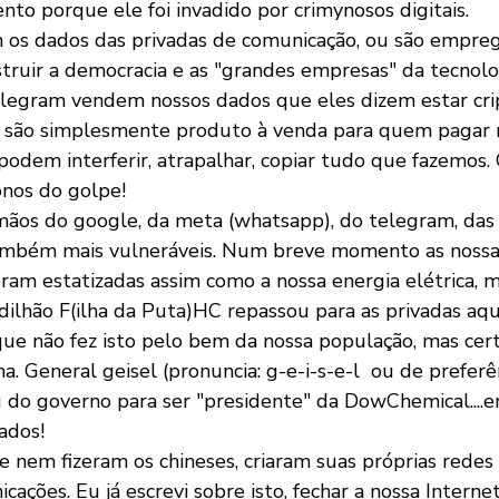
to porque ele foi invadido por crimynosos digitais.
 os dados das privadas de comunicação, ou são empreg
truir a democracia e as "grandes empresas" da tecnolog
legram vendem nossos dados que eles dizem estar cri
 são simplesmente produto à venda para quem pagar m
podem interferir, atrapalhar, copiar tudo que fazemos. 
nos do golpe!
os do google, da meta (whatsapp), do telegram, das 
também mais vulneráveis. Num breve momento as nossa
ram estatizadas assim como a nossa energia elétrica, 
ilhão F(ilha da Puta)HC repassou para as privadas aqu
ue não fez isto pelo bem da nossa população, mas cer
. General geisel (pronuncia: g-e-i-s-e-l  ou de preferên
u do governo para ser "presidente" da DowChemical...
ados!
nem fizeram os chineses, criaram suas próprias redes so
cações. Eu já escrevi sobre isto, fechar a nossa Interne