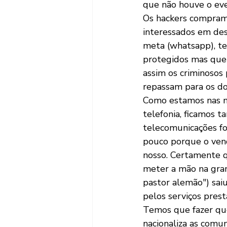
que não houve o even
Os hackers compram
interessados em des
meta (whatsapp), te
protegidos mas que
assim os criminosos 
repassam para os do
Como estamos nas mã
telefonia, ficamos 
telecomunicações fo
pouco porque o vend
nosso. Certamente q
meter a mão na grana
pastor alemão") sai
pelos serviços prest
Temos que fazer que 
nacionaliza as comuni