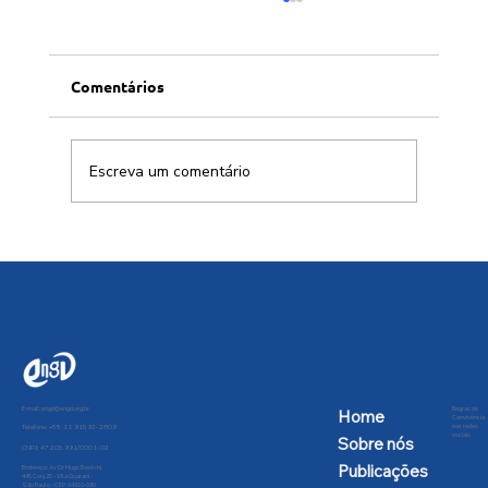
Comentários
Escreva um comentário
Cidades resilientes ou apenas edifícios
sustentáveis?
E-mail:
engd@engd.org.br
Regras de
Home
Convivência
nas redes
Telefone: +55 11 91592-2809
sociais
Sobre nós
CNPJ: 47.205.991/0001-02
Publicações
Endereço: Av Dr Hugo Beolchi,
445 Conj 25 - Vila Guarani -
São Paulo - CEP: 04310-030