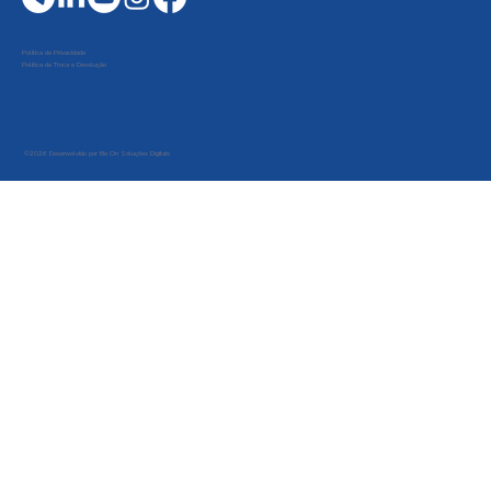
Política de Privacidade
Política de Troca e Devolução
©2026 Desenvolvido por Be On Soluções Digitais