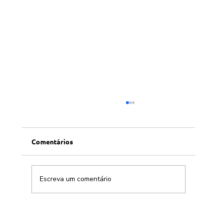
Comentários
Escreva um comentário
Conversa afiada com Allen Habert