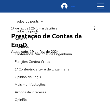
Login
Todos os posts
17 de fev. de 2024
1 min de leitura
Todos os posts
Prestação de Contas da
Notícias
EngD
Membros
Atualizado:
19 de fev. de 2024
Conferência Nacional de Engenharia
Eleições Confea Creas
1ª Conferência Livre de Engenharia
Opinião da EngD
Mais manifestações
Artigos de interesse
Opinião