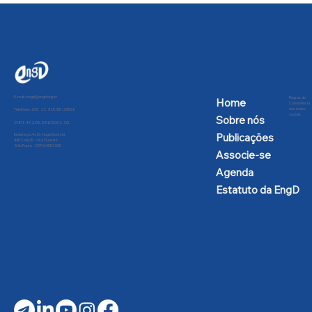
E-mail:
engd@engd.org.br
Regras de
Home
Convivência
nas redes
Telefone: +55 11 91592-2809
sociais
Sobre nós
CNPJ: 47.205.991/0001-02
Publicações
Endereço: Av Dr Hugo Beolchi,
445 Conj 25 - Vila Guarani -
São Paulo - CEP: 04310-030
Associe-se
Agenda
Estatuto da EngD