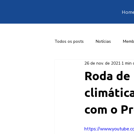
Hom
Todos os posts
Notícias
Memb
26 de nov. de 2021
1 min 
1ª Conferência Livre de Engenharia
Roda de 
climátic
com o Pr
https://www.youtube