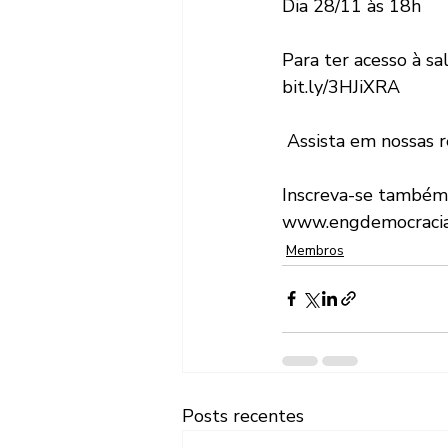
Dia 28/11 às 18h
Para ter acesso à sa
bit.ly/3HJiXRA 
 Assista em nossas
Inscreva-se também 
www.engdemocracia
Membros
Posts recentes