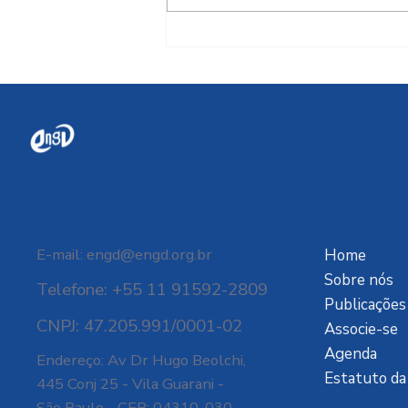
O alto custo da
dependência digital
E-mail:
engd@engd.org.br
Home
Sobre nós
Telefone: +55 11 91592-2809
Publicações
CNPJ: 47.205.991/0001-02
Associe-se
Agenda
Endereço: Av Dr Hugo Beolchi,
Estatuto d
445 Conj 25 - Vila Guarani -
São Paulo - CEP: 04310-030