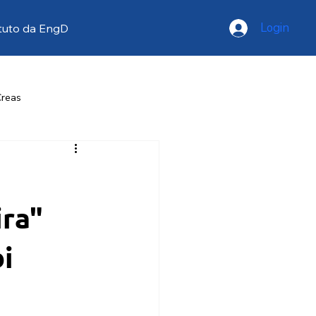
Login
tuto da EngD
Creas
resse
Opinião
ira"
i