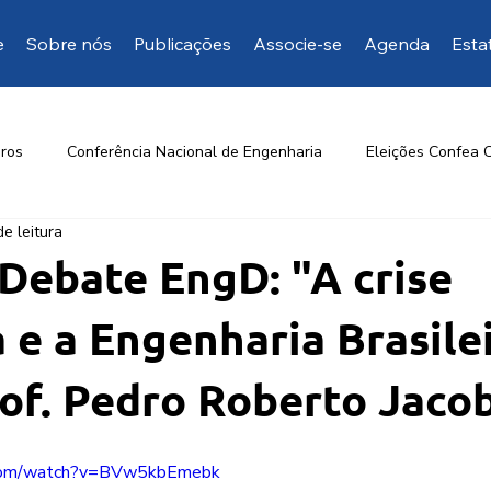
e
Sobre nós
Publicações
Associe-se
Agenda
Esta
ros
Conferência Nacional de Engenharia
Eleições Confea 
de leitura
Opinião da EngD
Mais manifestações
Artigos de inte
Debate EngD: "A crise
a e a Engenharia Brasile
of. Pedro Roberto Jacob
.com/watch?v=BVw5kbEmebk