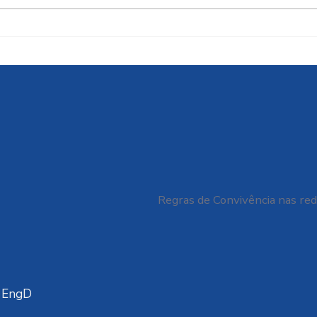
Cidades resilientes ou
FAT
apenas edifícios
O D
sustentáveis?
VIA
GAL
BRAS
06/
Regras de Convivência nas red
a EngD