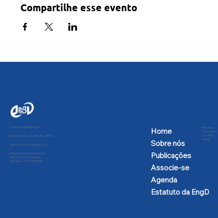
Compartilhe esse evento
E-mail:
engd@engd.org.br
Regras de
Home
Convivência
nas redes
Telefone: +55 11 91592-2809
sociais
Sobre nós
CNPJ: 47.205.991/0001-02
Publicações
Endereço: Av Dr Hugo Beolchi,
445 Conj 25 - Vila Guarani -
São Paulo - CEP: 04310-030
Associe-se
Agenda
Estatuto da EngD