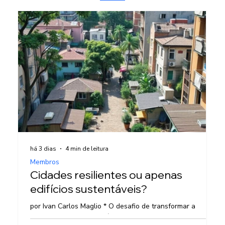
há 3 dias
4 min de leitura
há
Membros
M
Cidades resilientes ou apenas
F
edifícios sustentáveis?
L
por Ivan Carlos Maglio * O desafio de transformar a
E
sustentabilidade em política urbana. O desafio da
Henriq