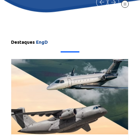
Destaques
EngD