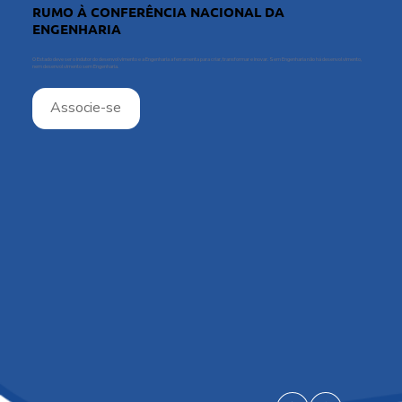
RUMO À CONFERÊNCIA NACIONAL DA
ENGENHARIA
O Estado deve ser o indutor do desenvolvimento e a Engenharia a ferramenta para criar, transformar e inovar. Sem Engenharia não há desenvolvimento,
nem desenvolvimento sem Engenharia.
Associe-se