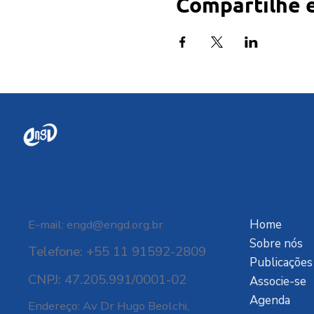
Compartilhe 
E-mail:
engd@engd.org.br
Home
Sobre nós
Telefone: +55 11 91592-2809
Publicações
CNPJ: 47.205.991/0001-02
Associe-se
Agenda
Endereço: Av Dr Hugo Beolchi,