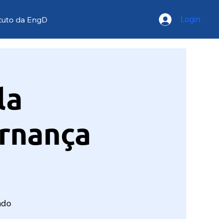
Login
tuto da EngD
la
rnança
ado