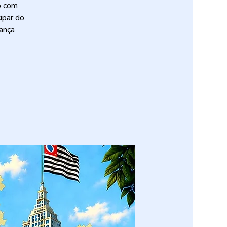
o com
ipar do
ança