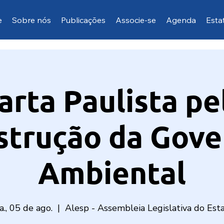
e
Sobre nós
Publicações
Associe-se
Agenda
Esta
arta Paulista pe
strução da Gove
Ambiental
a., 05 de ago.
  |  
Alesp - Assembleia Legislativa do Est