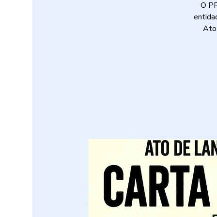
O PR
entida
Ato