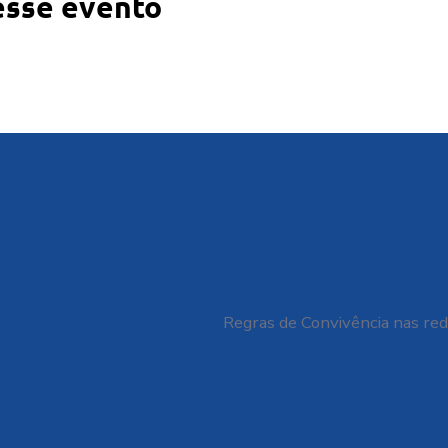
esse evento
Regras de Convivência nas red