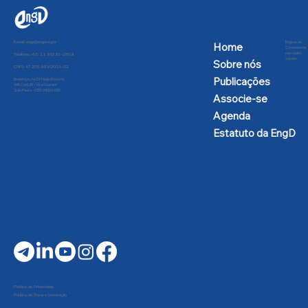
E-mail:
engd@engd.org.br
Regras de
Home
Convivência
nas redes
Telefone: +55 11 91592-2809
sociais
Sobre nós
CNPJ: 47.205.991/0001-02
Publicações
Endereço: Av Dr Hugo Beolchi,
445 Conj 25 - Vila Guarani -
São Paulo - CEP: 04310-030
Associe-se
Agenda
Estatuto da EngD
Política de Privacidade
Política de Troca e Devolução