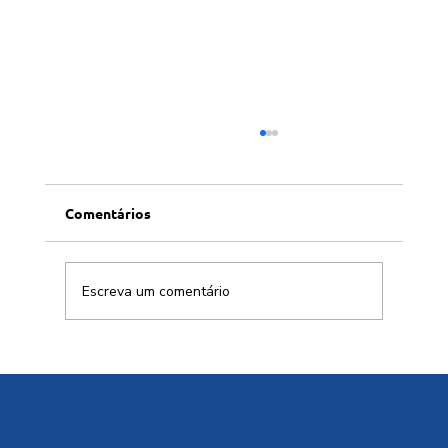
Comentários
Escreva um comentário
Desmonte ambiental é vendido sob a
falácia da 'eficiência'