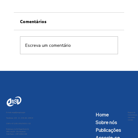
Comentários
Escreva um comentário
Brasil deve aproveitar aliança com
China para soberania digital em IA
E-mail:
engd@engd.org.br
Regras de
Home
Convivência
nas redes
Telefone: +55 11 91592-2809
sociais
Sobre nós
CNPJ: 47.205.991/0001-02
Publicações
Endereço: Av Dr Hugo Beolchi,
445 Conj 25 - Vila Guarani -
São Paulo - CEP: 04310-030
Associe-se