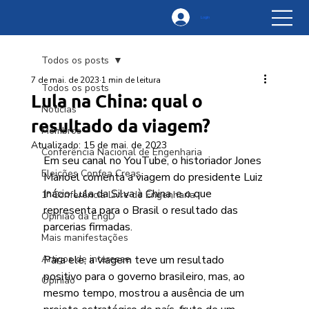
Login
Todos os posts
7 de mai. de 2023
1 min de leitura
Todos os posts
Lula na China: qual o
Notícias
resultado da viagem?
Membros
Atualizado:
15 de mai. de 2023
Conferência Nacional de Engenharia
Em seu canal no YouTube, o historiador Jones 
Eleições Confea Creas
Manoel comenta a viagem do presidente Luiz 
Inácio Lula da Silva à China, e o que 
1ª Conferência Livre de Engenharia
representa para o Brasil o resultado das 
Opinião da EngD
parcerias firmadas. 
Mais manifestações
Artigos de interesse
Para ele, a viagem teve um resultado 
positivo para o governo brasileiro, mas, ao 
Opinião
mesmo tempo, mostrou a ausência de um 