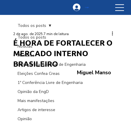
Login
Todos os posts
2 de ago. de 2025
7 min de leitura
Todos os posts
É HORA DE FORTALECER O
Notícias
MERCADO INTERNO
Membros
BRASILEIRO
Conferência Nacional de Engenharia
Miguel Manso 
Eleições Confea Creas
1ª Conferência Livre de Engenharia
Opinião da EngD
Mais manifestações
Artigos de interesse
Opinião