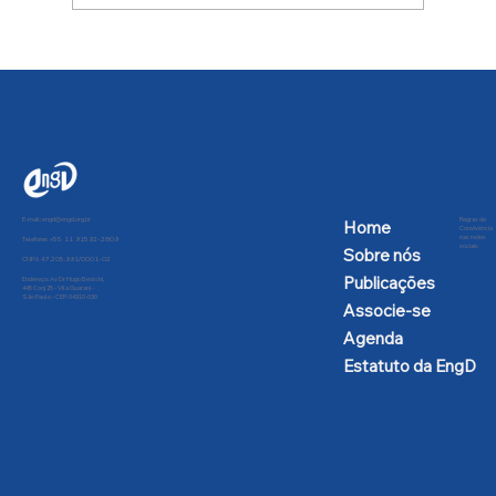
Conversa afiada com Allen Habert
E-mail:
engd@engd.org.br
Regras de
Home
Convivência
nas redes
Telefone: +55 11 91592-2809
sociais
Sobre nós
CNPJ: 47.205.991/0001-02
Publicações
Endereço: Av Dr Hugo Beolchi,
445 Conj 25 - Vila Guarani -
São Paulo - CEP: 04310-030
Associe-se
Agenda
Estatuto da EngD