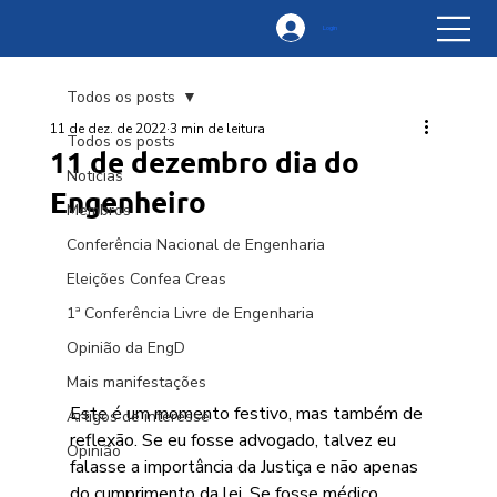
Login
Todos os posts
11 de dez. de 2022
3 min de leitura
Todos os posts
11 de dezembro dia do
Notícias
Engenheiro
Membros
Conferência Nacional de Engenharia
Eleições Confea Creas
1ª Conferência Livre de Engenharia
Opinião da EngD
Mais manifestações
Este é um momento festivo, mas também de 
Artigos de interesse
reflexão. Se eu fosse advogado, talvez eu 
Opinião
falasse a importância da Justiça e não apenas 
do cumprimento da lei. Se fosse médico, 