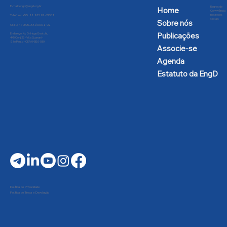
E-mail:
engd@engd.org.br
Regras de
Home
Convivência
nas redes
Telefone: +55 11 91592-2809
sociais
Sobre nós
CNPJ: 47.205.991/0001-02
Publicações
Endereço: Av Dr Hugo Beolchi,
445 Conj 25 - Vila Guarani -
São Paulo - CEP: 04310-030
Associe-se
Agenda
Estatuto da EngD
Política de Privacidade
Política de Troca e Devolução