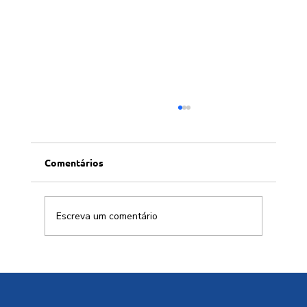
Comentários
Escreva um comentário
Conversa afiada com Allen Habert