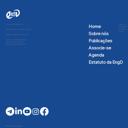
E-mail:
engd@engd.org.br
Regras de
Home
Convivência
nas redes
Telefone: +55 11 91592-2809
sociais
Sobre nós
CNPJ: 47.205.991/0001-02
Publicações
Endereço: Av Dr Hugo Beolchi,
445 Conj 25 - Vila Guarani -
São Paulo - CEP: 04310-030
Associe-se
Agenda
Estatuto da EngD
Política de Privacidade