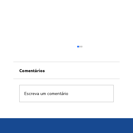
Comentários
Escreva um comentário
Conversa afiada com Allen Habert