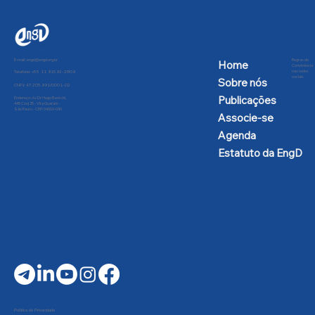
E-mail:
engd@engd.org.br
Regras de
Home
Convivência
nas redes
Telefone: +55 11 91592-2809
sociais
Sobre nós
CNPJ: 47.205.991/0001-02
Publicações
Endereço: Av Dr Hugo Beolchi,
445 Conj 25 - Vila Guarani -
São Paulo - CEP: 04310-030
Associe-se
Agenda
Estatuto da EngD
Política de Privacidade