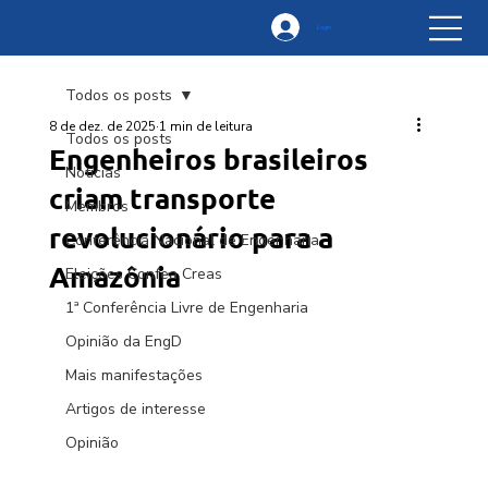
Login
Todos os posts
8 de dez. de 2025
1 min de leitura
Todos os posts
Engenheiros brasileiros
Notícias
criam transporte
Membros
revolucionário para a
Conferência Nacional de Engenharia
Amazônia
Eleições Confea Creas
1ª Conferência Livre de Engenharia
Opinião da EngD
Mais manifestações
Artigos de interesse
Opinião