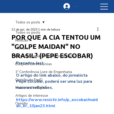
Login
Todos os posts
12 de jan. de 2023
1 min de leitura
Todos os posts
POR QUE A CIA TENTOU UM
Notícias
"GOLPE MAIDAN" NO
Membros
BRASIL? (PEPE ESCOBAR)
Conferência Nacional de Engenharia
Prezados (as),
Eleições Confea Creas
1ª Conferência Livre de Engenharia
O artigo do link abaixo, do jornalista 
Opinião da EngD
Pepe Escobar, poderá ser uma luz para 
maiores reflexões.
Mais manifestações
Artigos de interesse
https://www.resistir.info/p_escobar/maid
Opinião
an_br_10jan23.html