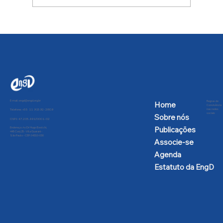
SBPC solicita intercessão da
Presidência da República contra a
desnacionalização aeroespacial
E-mail:
engd@engd.org.br
Regras de
Home
Convivência
nas redes
Telefone: +55 11 91592-2809
sociais
Sobre nós
CNPJ: 47.205.991/0001-02
Publicações
Endereço: Av Dr Hugo Beolchi,
445 Conj 25 - Vila Guarani -
São Paulo - CEP: 04310-030
Associe-se
Agenda
Estatuto da EngD