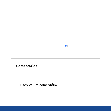
Comentários
Escreva um comentário
OS ELEMENTOS TERRAS RARAS SÃO
NOSSOS!