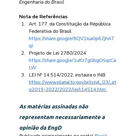
Engenharia do Brasil
Nota de Referências
Art. 177. da Constituição da República 
Federativa do Brasil 
https://share.google/8QV1Iua0p6ZjhAT
qI
Projeto de Lei 2780/2024 
https://share.google/1uKz7gGbgOSqcCa
LW
LEI Nº 14.514/2022, instaura o INB 
https://www.planalto.gov.br/ccivil_03/_at
o2019-2022/2022/lei/l14514.htm
As matérias assinadas não 
representam necessariamente a 
opinião da EngD