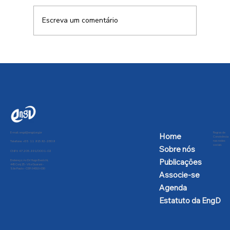
Escreva um comentário
Conversa afiada com Allen Habert
E-mail:
engd@engd.org.br
Regras de
Home
Convivência
nas redes
Telefone: +55 11 91592-2809
sociais
Sobre nós
CNPJ: 47.205.991/0001-02
Publicações
Endereço: Av Dr Hugo Beolchi,
445 Conj 25 - Vila Guarani -
São Paulo - CEP: 04310-030
Associe-se
Agenda
Estatuto da EngD