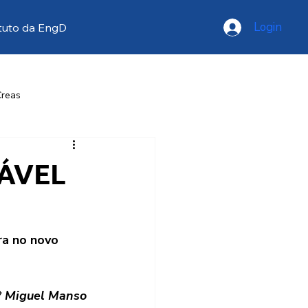
Login
tuto da EngD
Creas
resse
Opinião
GÁVEL
ra no novo 
* Miguel Manso