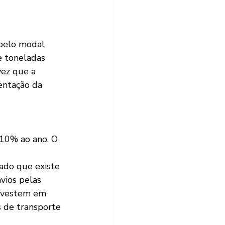
 pelo modal 
e toneladas 
ez que a 
entação da 
 10% ao ano. O 
ado que existe 
vios pelas 
investem em 
s de transporte 