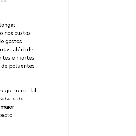
al.
longas 
o nos custos 
do gastos 
otas, além de 
entes e mortes 
de poluentes”. 
to que o modal 
ssidade de 
 maior 
pacto 