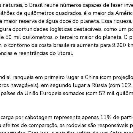
naturais, o Brasil reúne números capazes de fazer inve
milhões de quilômetros quadrados, é o maior da América
a maior reserva de água doce do planeta. Essa riqueza
gura oportunidades logísticas destacáveis, como um po
de 50 mil quilômetros, o terceiro maior do planeta. O p
m, o contorno da costa brasileira aumenta para 9.200 k
ncias e reentrâncias do litoral. 
ial ranqueia em primeiro lugar a China (com projeçã
ros navegáveis), em segundo lugar a Rússia (com 102 
7 países da União Europeia somados (com 52 mil quilôme
carga por cabotagem representa apenas 11% de partic
ra efeitos de comparação, as rodovias são responsáveis