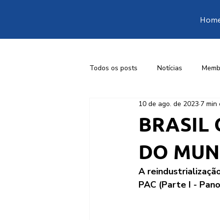
Hom
Todos os posts
Notícias
Memb
10 de ago. de 2023
7 min 
1ª Conferência Livre de Engenharia
BRASIL 
DO MU
A reindustrialização
PAC (Parte I - Pan