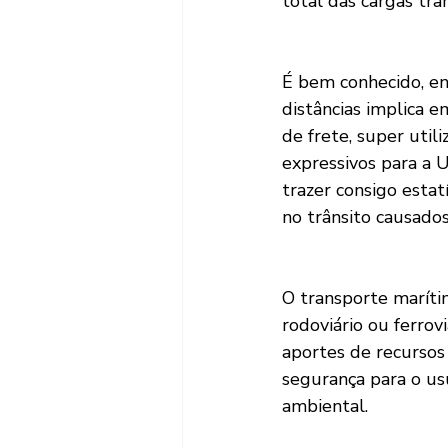
total das cargas tra
É bem conhecido, en
distâncias implica 
de frete, super util
expressivos para a U
trazer consigo estat
no trânsito causado
O transporte maríti
rodoviário ou ferrov
aportes de recursos 
segurança para o us
ambiental.