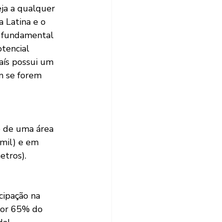
ja a qualquer 
 Latina e o 
, fundamental 
tencial 
aís possui um 
m se forem 
o de uma área 
mil) e em 
tros). 
ipação na 
 por 65% do 