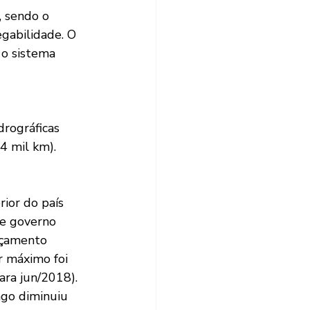
, sendo o 
egabilidade. O 
 o sistema 
drográficas 
4 mil km). 
ior do país 
de governo 
rçamento 
r máximo foi 
ra jun/2018). 
go diminuiu 