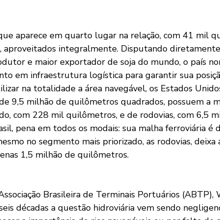
que aparece em quarto lugar na relação, com 41 mil q
io, aproveitados integralmente. Disputando diretamente
odutor e maior exportador de soja do mundo, o país no
nto em infraestrutura logística para garantir sua posi
lizar na totalidade a área navegável, os Estados Unido
l de 9,5 milhão de quilômetros quadrados, possuem a m
do, com 228 mil quilômetros, e de rodovias, com 6,5 m
asil, pena em todos os modais: sua malha ferroviária é 
mesmo no segmento mais priorizado, as rodovias, deixa 
nas 1,5 milhão de quilômetros.
Associação Brasileira de Terminais Portuários (ABTP), 
seis décadas a questão hidroviária vem sendo negligenc