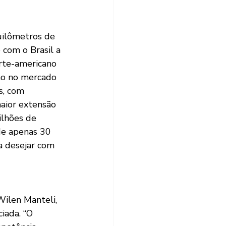
uilômetros de 
 com o Brasil a 
rte-americano 
ção no mercado 
s, com 
aior extensão 
ilhões de 
de apenas 30 
a desejar com 
Wilen Manteli, 
iada. “O 