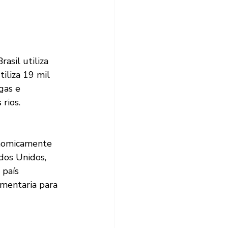
sil utiliza 
iliza 19 mil 
gas e 
rios.
onomicamente 
dos Unidos, 
país 
mentaria para 