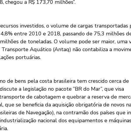
, chegou a R$ 173,70 milhões”.
ecursos investidos, o volume de cargas transportadas
 34,8% entre 2010 e 2018, passando de 75,3 milhões d
 milhões de toneladas. O volume pode ser maior, uma v
 Transporte Aquático (Antaq) não contabiliza a movim
lações portuárias.
mo de bens pela costa brasileira tem crescido cerca de
iscute a legislação no pacote ”BR do Mar”, que visa 
transporte de cabotagem e quebrar a reserva de merc
al, que se beneficia da aquisição obrigatória de novos na
ileiras de Navegação), na contramão dos países que 
a industrialização nacional dos equipamentos e máquina
ria. 