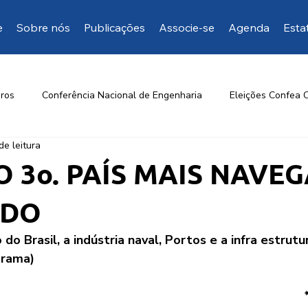
e
Sobre nós
Publicações
Associe-se
Agenda
Esta
ros
Conferência Nacional de Engenharia
Eleições Confea 
de leitura
Opinião da EngD
Mais manifestações
Artigos de inte
O 3o. PAÍS MAIS NAVE
NDO
 do Brasil, a indústria naval, Portos e a infra estrutu
orama)