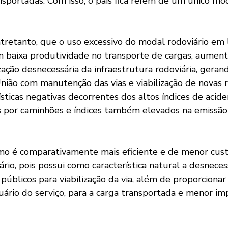
nsportadas. Com isso, o país fica refém de um único mod
tretanto, que o uso excessivo do modal rodoviário em 
em baixa produtividade no transporte de cargas, aument
ização desnecessária da infraestrutura rodoviária, geran
nião com manutenção das vias e viabilização de novas r
ísticas negativas decorrentes dos altos índices de acid
s por caminhões e índices também elevados na emissão 
mo é comparativamente mais eficiente e de menor cus
iário, pois possui como característica natural a desnece
públicos para viabilização da via, além de proporcionar
uário do serviço, para a carga transportada e menor im