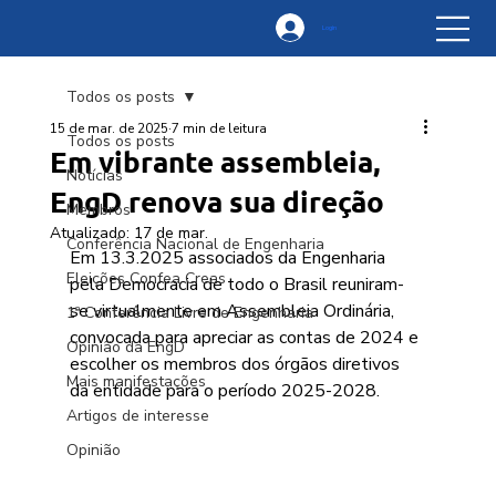
Login
Todos os posts
15 de mar. de 2025
7 min de leitura
Todos os posts
Em vibrante assembleia,
Notícias
EngD renova sua direção
Membros
Atualizado:
17 de mar.
Conferência Nacional de Engenharia
Em 13.3.2025 associados da Engenharia 
Eleições Confea Creas
pela Democracia de todo o Brasil reuniram-
se virtualmente em Assembleia Ordinária, 
1ª Conferência Livre de Engenharia
convocada para apreciar as contas de 2024 e 
Opinião da EngD
escolher os membros dos órgãos diretivos 
Mais manifestações
da entidade para o período 2025-2028.
Artigos de interesse
Opinião