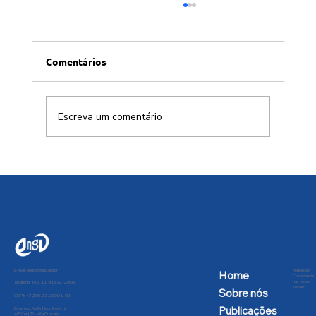
Comentários
Escreva um comentário
SBPC solicita intercessão da
Presidência da República contra a
desnacionalização aeroespacial
E-mail:
engd@engd.org.br
Regras de
Home
Convivência
nas redes
Telefone: +55 11 91592-2809
sociais
Sobre nós
CNPJ: 47.205.991/0001-02
Publicações
Endereço: Av Dr Hugo Beolchi,
445 Conj 25 - Vila Guarani -