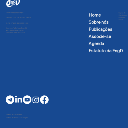
E-mail:
engd@engd.org.br
Regras de
Home
Convivência
nas redes
Telefone: +55 11 91592-2809
sociais
Sobre nós
CNPJ: 47.205.991/0001-02
Publicações
Endereço: Av Dr Hugo Beolchi,
445 Conj 25 - Vila Guarani -
São Paulo - CEP: 04310-030
Associe-se
Agenda
Estatuto da EngD
Política de Privacidade
Política de Troca e Devolução