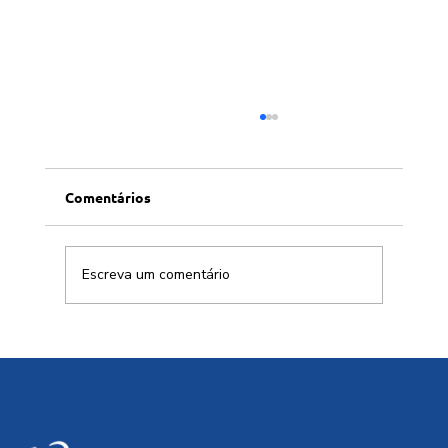
Comentários
Escreva um comentário
Brasil deve aproveitar aliança com
China para soberania digital em IA