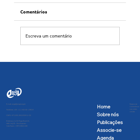
Comentários
Escreva um comentário
FATOS ADICIONAIS SOBRE O
DESABAMENTO DO VIADUTO
LOCALIZADO NA GALERIA DOS
ESTADOS DE BRASÍLIA, EM
06/FEVEREIRO/2018
E-mail:
engd@engd.org.br
Regras de
Home
Convivência
nas redes
Telefone: +55 11 91592-2809
sociais
Sobre nós
CNPJ: 47.205.991/0001-02
Publicações
Endereço: Av Dr Hugo Beolchi,
445 Conj 25 - Vila Guarani -
São Paulo - CEP: 04310-030
Associe-se
Agenda