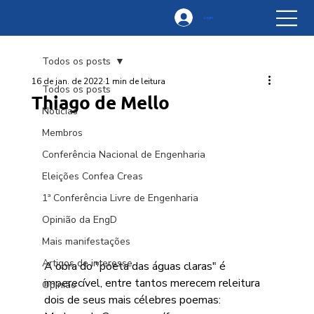
Login
Todos os posts
16 de jan. de 2022
1 min de leitura
Todos os posts
Thiago de Mello
Notícias
Membros
Conferência Nacional de Engenharia
Eleições Confea Creas
1ª Conferência Livre de Engenharia
Opinião da EngD
Mais manifestações
Artigos de interesse
A obra do "poeta das águas claras" é 
imperecível, entre tantos merecem releitura 
Opinião
dois de seus mais célebres poemas: 