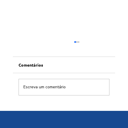
Comentários
Escreva um comentário
Cidades resilientes ou apenas edifícios
sustentáveis?