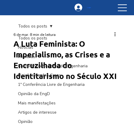
Login
Todos os posts
6 de mar.
8 min de leitura
Todos os posts
A Luta Feminista: O
Notícias
Imperialismo, as Crises e a
Membros
Encruzilhada do
Conferência Nacional de Engenharia
Identitarismo no Século XXI
Eleições Confea Creas
1ª Conferência Livre de Engenharia
Opinião da EngD
Mais manifestações
Artigos de interesse
Opinião