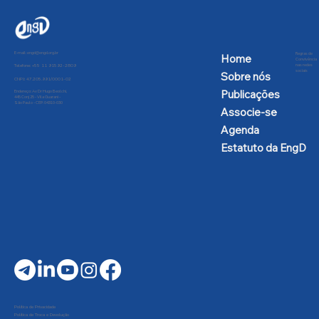
E-mail:
engd@engd.org.br
Regras de
Home
Convivência
nas redes
Telefone: +55 11 91592-2809
sociais
Sobre nós
CNPJ: 47.205.991/0001-02
Publicações
Endereço: Av Dr Hugo Beolchi,
445 Conj 25 - Vila Guarani -
São Paulo - CEP: 04310-030
Associe-se
Agenda
Estatuto da EngD
Política de Privacidade
Política de Troca e Devolução