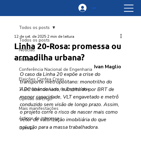
Login
Todos os posts
12 de set. de 2025
2 min de leitura
Todos os posts
Linha 20-Rosa: promessa ou
Notícias
armadilha urbana?
Membros
Ivan Maglio
Conferência Nacional de Engenharia
O caso da Linha 20 expõe a crise do 
Eleições Confea Creas
transporte metropolitano: monotrilho do 
1ª Conferência Livre de Engenharia
ABC abandonado, substituído por BRT de 
menor capacidade, VLT engavetado e metrô 
Opinião da EngD
conduzido sem visão de longo prazo. Assim, 
Mais manifestações
o projeto corre o risco de nascer mais como 
Artigos de interesse
vetor de valorização imobiliária do que 
solução para a massa trabalhadora.
Opinião