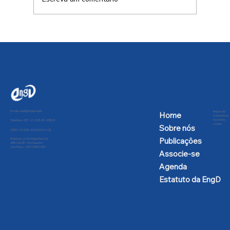
Conversa afiada com Allen Habert
E-mail:
engd@engd.org.br
Regras de
Home
Convivência
nas redes
Telefone: +55 11 91592-2809
sociais
Sobre nós
CNPJ: 47.205.991/0001-02
Publicações
Endereço: Av Dr Hugo Beolchi,
445 Conj 25 - Vila Guarani -
São Paulo - CEP: 04310-030
Associe-se
Agenda
Estatuto da EngD