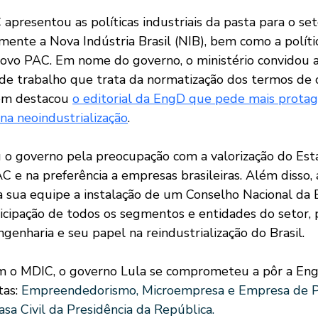
apresentou as políticas industriais da pasta para o set
mente a Nova Indústria Brasil (NIB), bem como a políti
ovo PAC. Em nome do governo, o ministério convidou 
 de trabalho que trata da normatização dos termos de
m destacou 
o editorial da EngD que pede mais prota
na neoindustrialização
.
o governo pela preocupação com a valorização do Est
C e na preferência a empresas brasileiras. Além disso,
à sua equipe a instalação de um Conselho Nacional da 
icipação de todos os segmentos e entidades do setor, p
genharia e seu papel na reindustrialização do Brasil.
m o MDIC, o governo Lula se comprometeu a pôr a En
as: 
Empreendedorismo, Microempresa e Empresa de P
asa Civil da Presidência da República.